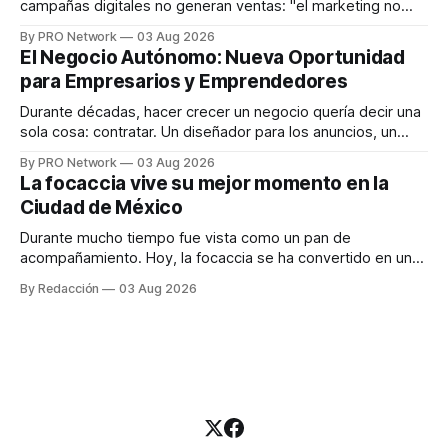
campañas digitales no generan ventas: "el marketing no
funciona". Sin embargo, para Marcelo Gutiérrez, CEO de
By PRO Network
03 Aug 2026
INTERIUS, el problema suele estar en otro lugar. Durante
El Negocio Autónomo: Nueva Oportunidad
una entrevista para el podcast SER PRO, el especialista en
para Empresarios y Emprendedores
marketing digital explicó que
Durante décadas, hacer crecer un negocio quería decir una
sola cosa: contratar. Un diseñador para los anuncios, un
especialista en marketing para las campañas, un copywriter
By PRO Network
03 Aug 2026
para los textos, alguien que supiera de publicidad digital
La focaccia vive su mejor momento en la
para encontrar prospectos, un vendedor para atender
Ciudad de México
llamadas y mensajes, y —con suerte— una persona
Durante mucho tiempo fue vista como un pan de
acompañamiento. Hoy, la focaccia se ha convertido en uno
de los platillos favoritos de quienes buscan cocina
By Redacción
03 Aug 2026
artesanal, ingredientes de calidad y experiencias que
invitan a compartir alrededor de la mesa. Durante mucho
tiempo, hablar de cocina italiana era siempre de