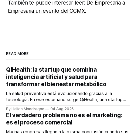
También te puede interesar leer:
De Empresaria a
Empresaria un evento del CCMX.
READ MORE
QiHealth: la startup que combina
inteligencia artificial y salud para
transformar el bienestar metabólico
La salud preventiva está evolucionando gracias a la
tecnología. En ese escenario surge QiHealth, una startup
que desarrolla un ecosistema digital capaz de integrar
By Helios Mondragon
04 Aug 2026
dispositivos inteligentes, inteligencia artificial y monitoreo
El verdadero problema no es el marketing:
en tiempo real para ayudar a las personas a tomar mejores
es el proceso comercial
decisiones sobre su salud metabólica. Su propuesta busca
responder
Muchas empresas llegan a la misma conclusión cuando sus