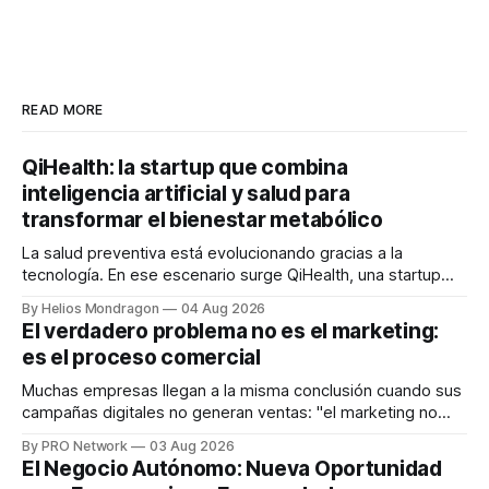
READ MORE
QiHealth: la startup que combina
inteligencia artificial y salud para
transformar el bienestar metabólico
La salud preventiva está evolucionando gracias a la
tecnología. En ese escenario surge QiHealth, una startup
que desarrolla un ecosistema digital capaz de integrar
By Helios Mondragon
04 Aug 2026
dispositivos inteligentes, inteligencia artificial y monitoreo
El verdadero problema no es el marketing:
en tiempo real para ayudar a las personas a tomar mejores
es el proceso comercial
decisiones sobre su salud metabólica. Su propuesta busca
responder
Muchas empresas llegan a la misma conclusión cuando sus
campañas digitales no generan ventas: "el marketing no
funciona". Sin embargo, para Marcelo Gutiérrez, CEO de
By PRO Network
03 Aug 2026
INTERIUS, el problema suele estar en otro lugar. Durante
El Negocio Autónomo: Nueva Oportunidad
una entrevista para el podcast SER PRO, el especialista en