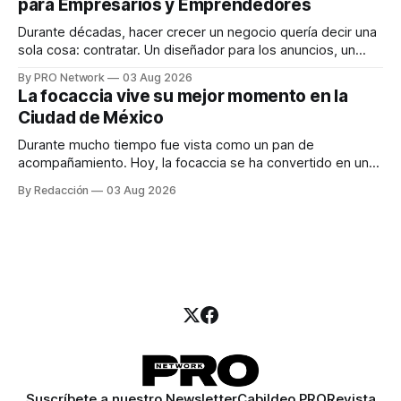
para Empresarios y Emprendedores
marketing digital explicó que
Durante décadas, hacer crecer un negocio quería decir una
sola cosa: contratar. Un diseñador para los anuncios, un
especialista en marketing para las campañas, un copywriter
By PRO Network
03 Aug 2026
para los textos, alguien que supiera de publicidad digital
La focaccia vive su mejor momento en la
para encontrar prospectos, un vendedor para atender
Ciudad de México
llamadas y mensajes, y —con suerte— una persona
Durante mucho tiempo fue vista como un pan de
acompañamiento. Hoy, la focaccia se ha convertido en uno
de los platillos favoritos de quienes buscan cocina
By Redacción
03 Aug 2026
artesanal, ingredientes de calidad y experiencias que
invitan a compartir alrededor de la mesa. Durante mucho
tiempo, hablar de cocina italiana era siempre de
Suscríbete a nuestro Newsletter
Cabildeo PRO
Revista