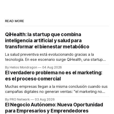
READ MORE
QiHealth: la startup que combina
inteligencia artificial y salud para
transformar el bienestar metabólico
La salud preventiva está evolucionando gracias a la
tecnología. En ese escenario surge QiHealth, una startup
que desarrolla un ecosistema digital capaz de integrar
By Helios Mondragon
04 Aug 2026
dispositivos inteligentes, inteligencia artificial y monitoreo
El verdadero problema no es el marketing:
en tiempo real para ayudar a las personas a tomar mejores
es el proceso comercial
decisiones sobre su salud metabólica. Su propuesta busca
responder
Muchas empresas llegan a la misma conclusión cuando sus
campañas digitales no generan ventas: "el marketing no
funciona". Sin embargo, para Marcelo Gutiérrez, CEO de
By PRO Network
03 Aug 2026
INTERIUS, el problema suele estar en otro lugar. Durante
El Negocio Autónomo: Nueva Oportunidad
una entrevista para el podcast SER PRO, el especialista en
para Empresarios y Emprendedores
marketing digital explicó que