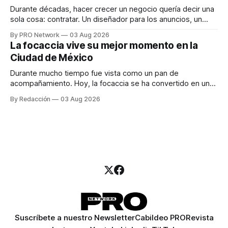
Durante décadas, hacer crecer un negocio quería decir una
sola cosa: contratar. Un diseñador para los anuncios, un
especialista en marketing para las campañas, un copywriter
By PRO Network
03 Aug 2026
para los textos, alguien que supiera de publicidad digital
La focaccia vive su mejor momento en la
para encontrar prospectos, un vendedor para atender
Ciudad de México
llamadas y mensajes, y —con suerte— una persona
Durante mucho tiempo fue vista como un pan de
acompañamiento. Hoy, la focaccia se ha convertido en uno
de los platillos favoritos de quienes buscan cocina
By Redacción
03 Aug 2026
artesanal, ingredientes de calidad y experiencias que
invitan a compartir alrededor de la mesa. Durante mucho
tiempo, hablar de cocina italiana era siempre de
Suscríbete a nuestro Newsletter
Cabildeo PRO
Revista