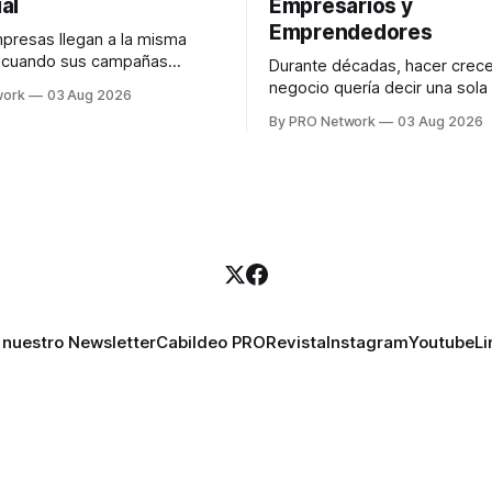
al
Empresarios y
Emprendedores
resas llegan a la misma
n cuando sus campañas
Durante décadas, hacer crece
o generan ventas: "el
negocio quería decir una sola
work
03 Aug 2026
no funciona". Sin embargo,
contratar. Un diseñador para l
By PRO Network
03 Aug 2026
lo Gutiérrez, CEO de
anuncios, un especialista en 
el problema suele estar en
para las campañas, un copywr
los textos, alguien que supier
R PRO, el especialista en
publicidad digital para encontr
igital explicó que
prospectos, un vendedor par
llamadas y mensajes, y —co
una persona
 nuestro Newsletter
Cabildeo PRO
Revista
Instagram
Youtube
Li