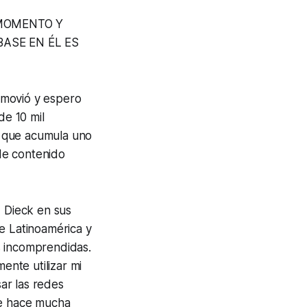
 MOMENTO Y
ASE EN ÉL ES
nmovió y espero
de 10 mil
os que acumula uno
de contenido
d Dieck en sus
e Latinoamérica y
s incomprendidas.
ente utilizar mi
ar las redes
le hace mucha