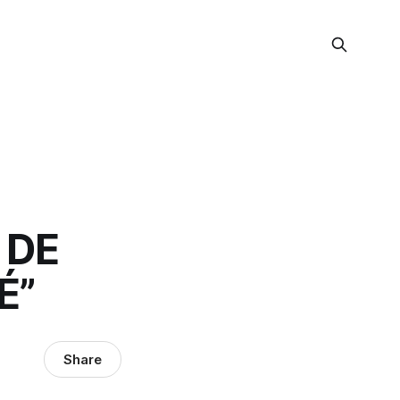
 DE
É”
Share