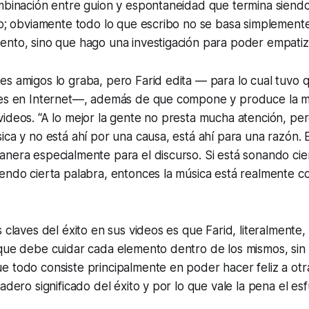
ombinación entre guion y espontaneidad que termina siend
to; obviamente todo lo que escribo no se basa simplement
nto, sino que hago una investigación para poder empatiza
es amigos lo graba, pero Farid edita — para lo cual tuvo
les en Internet—, además de que compone y produce la m
ideos. “A lo mejor la gente no presta mucha atención, pe
ica y no está ahí por una causa, está ahí para una razón. 
nera especialmente para el discurso. Si está sonando cie
endo cierta palabra, entonces la música está realmente c
s claves del éxito en sus videos es que Farid, literalment
 que debe cuidar cada elemento dentro de los mismos, sin
 todo consiste principalmente en poder hacer feliz a otr
dadero significado del éxito y por lo que vale la pena el e