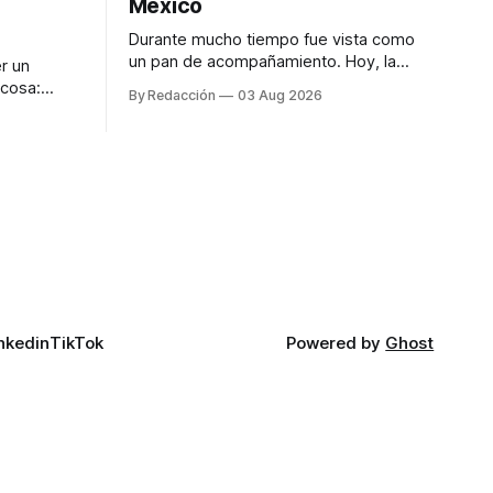
México
Durante mucho tiempo fue vista como
un pan de acompañamiento. Hoy, la
r un
focaccia se ha convertido en uno de los
 cosa:
By Redacción
03 Aug 2026
platillos favoritos de quienes buscan
os
cocina artesanal, ingredientes de calidad
marketing
y experiencias que invitan a compartir
iter para
alrededor de la mesa. Durante mucho
a de
tiempo, hablar de cocina italiana era
ar
siempre de
a atender
n suerte—
nkedin
TikTok
Powered by
Ghost