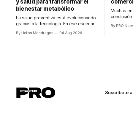
y salud para transformar el
comerci
bienestar metabólico
Muchas emp
conclusió
La salud preventiva está evolucionando
digitales n
gracias a la tecnología. En ese escenario
By PRO Net
marketing 
surge QiHealth, una startup que
By Helios Mondragon
04 Aug 2026
para Marce
desarrolla un ecosistema digital capaz
INTERIUS, 
de integrar dispositivos inteligentes,
otro lugar. Durante una entrevista para el
inteligencia artificial y monitoreo en
podcast SE
tiempo real para ayudar a las personas a
marketing d
tomar mejores decisiones sobre su
salud metabólica. Su propuesta busca
responder
Suscríbete a