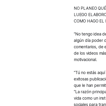
NO PLANEO QUÉ
LUEGO ELABORO
COMO HAGO EL 
“No tengo idea d
algún día poder d
comentarios, de e
de los videos má
motivacional.
“Tú no estás aquí
exitosas publicac
que le han permi
“La razón princip
vida como un ins
sociales para tra