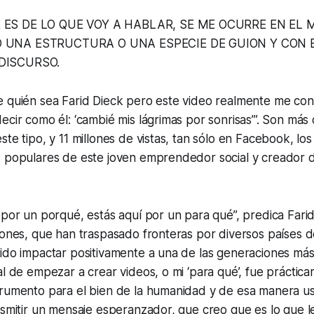
 ES DE LO QUE VOY A HABLAR, SE ME OCURRE EN EL
 UNA ESTRUCTURA O UNA ESPECIE DE GUION Y CON B
DISCURSO.
e quién sea Farid Dieck pero este video realmente me co
ecir como él: ‘cambié mis lágrimas por sonrisas’”. Son más 
ste tipo, y 11 millones de vistas, tan sólo en Facebook, l
s populares de este joven emprendedor social y creador 
 por un porqué, estás aquí por un para qué”, predica Fari
iones, que han traspasado fronteras por diversos países d
tido impactar positivamente a una de las generaciones má
al de empezar a crear videos, o mi ‘para qué’, fue prácticam
trumento para el bien de la humanidad y de esa manera us
nsmitir un mensaje esperanzador, que creo que es lo que 