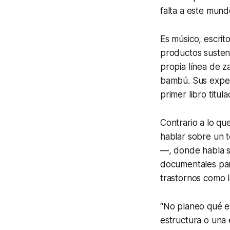
falta a este mund
Es músico, escri
productos sustent
propia línea de z
bambú. Sus exper
primer libro titul
Contrario a lo qu
hablar sobre un t
—, donde habla so
documentales par
trastornos como l
“No planeo qué e
estructura o una 