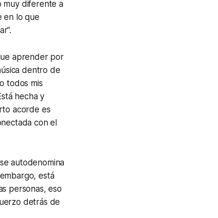
o muy diferente a
e en lo que
r”.
 que aprender por
úsica dentro de
ro todos mis
Está hecha y
rto acorde es
onectada con el
e, se autodenomina
 embargo, está
as personas, eso
sfuerzo detrás de