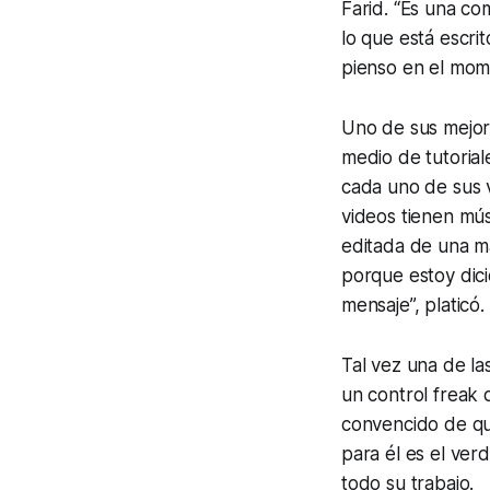
Farid. “Es una c
lo que está escri
pienso en el mome
Uno de sus mejor
medio de tutoria
cada uno de sus v
videos tienen mús
editada de una ma
porque estoy dici
mensaje”, platicó.
Tal vez una de la
un control freak
convencido de que
para él es el ver
todo su trabajo.