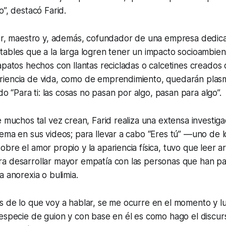
o”, destacó Farid.
tor, maestro y, además, cofundador de una empresa dedic
ables que a la larga logren tener un impacto socioambien
apatos hechos con llantas recicladas o calcetines creados 
iencia de vida, como de emprendimiento, quedarán plas
ado “Para ti: las cosas no pasan por algo, pasan para algo”.
e muchos tal vez crean, Farid realiza una extensa investig
ema en sus videos; para llevar a cabo “Eres tú” —uno de 
bre el amor propio y la apariencia física, tuvo que leer ar
a desarrollar mayor empatía con las personas que han p
a anorexia o bulimia.
s de lo que voy a hablar, se me ocurre en el momento y l
especie de guion y con base en él es como hago el discur