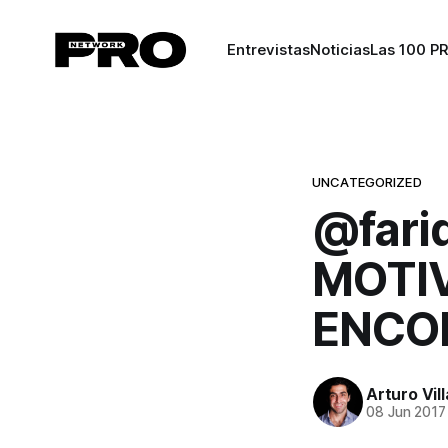
Entrevistas
Noticias
Las 100 P
UNCATEGORIZED
@fari
MOTIV
ENCON
Arturo Vil
08 Jun 2017