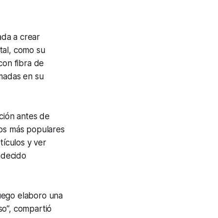
ada a crear
tal, como su
con fibra de
madas en su
ación antes de
los más populares
tículos y ver
adecido
uego elaboro una
so”, compartió