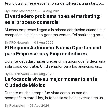
tecnología. En ese escenario surge QiHealth, una startup
que desarrolla un ecosistema digital capaz de integrar
By Helios Mondragon
04 Aug 2026
dispositivos inteligentes, inteligencia artificial y monitoreo
El verdadero problema no es el marketing:
en tiempo real para ayudar a las personas a tomar mejores
es el proceso comercial
decisiones sobre su salud metabólica. Su propuesta busca
responder
Muchas empresas llegan a la misma conclusión cuando sus
campañas digitales no generan ventas: "el marketing no
funciona". Sin embargo, para Marcelo Gutiérrez, CEO de
By PRO Network
03 Aug 2026
INTERIUS, el problema suele estar en otro lugar. Durante
El Negocio Autónomo: Nueva Oportunidad
una entrevista para el podcast SER PRO, el especialista en
para Empresarios y Emprendedores
marketing digital explicó que
Durante décadas, hacer crecer un negocio quería decir una
sola cosa: contratar. Un diseñador para los anuncios, un
especialista en marketing para las campañas, un copywriter
By PRO Network
03 Aug 2026
para los textos, alguien que supiera de publicidad digital
La focaccia vive su mejor momento en la
para encontrar prospectos, un vendedor para atender
Ciudad de México
llamadas y mensajes, y —con suerte— una persona
Durante mucho tiempo fue vista como un pan de
acompañamiento. Hoy, la focaccia se ha convertido en uno
de los platillos favoritos de quienes buscan cocina
By Redacción
03 Aug 2026
artesanal, ingredientes de calidad y experiencias que