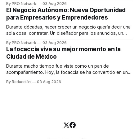
funciona". Sin embargo, para Marcelo Gutiérrez, CEO de
By PRO Network
03 Aug 2026
INTERIUS, el problema suele estar en otro lugar. Durante
El Negocio Autónomo: Nueva Oportunidad
una entrevista para el podcast SER PRO, el especialista en
para Empresarios y Emprendedores
marketing digital explicó que
Durante décadas, hacer crecer un negocio quería decir una
sola cosa: contratar. Un diseñador para los anuncios, un
especialista en marketing para las campañas, un copywriter
By PRO Network
03 Aug 2026
para los textos, alguien que supiera de publicidad digital
La focaccia vive su mejor momento en la
para encontrar prospectos, un vendedor para atender
Ciudad de México
llamadas y mensajes, y —con suerte— una persona
Durante mucho tiempo fue vista como un pan de
acompañamiento. Hoy, la focaccia se ha convertido en uno
de los platillos favoritos de quienes buscan cocina
By Redacción
03 Aug 2026
artesanal, ingredientes de calidad y experiencias que
invitan a compartir alrededor de la mesa. Durante mucho
tiempo, hablar de cocina italiana era siempre de