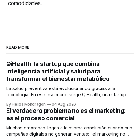
comodidades.
READ MORE
QiHealth: la startup que combina
inteligencia artificial y salud para
transformar el bienestar metabólico
La salud preventiva está evolucionando gracias a la
tecnología. En ese escenario surge QiHealth, una startup
que desarrolla un ecosistema digital capaz de integrar
By Helios Mondragon
04 Aug 2026
dispositivos inteligentes, inteligencia artificial y monitoreo
El verdadero problema no es el marketing:
en tiempo real para ayudar a las personas a tomar mejores
es el proceso comercial
decisiones sobre su salud metabólica. Su propuesta busca
responder
Muchas empresas llegan a la misma conclusión cuando sus
campañas digitales no generan ventas: "el marketing no