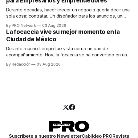
para Empresarios y Emprendedores
marketing digital explicó que
Durante décadas, hacer crecer un negocio quería decir una
sola cosa: contratar. Un diseñador para los anuncios, un
especialista en marketing para las campañas, un copywriter
By PRO Network
03 Aug 2026
para los textos, alguien que supiera de publicidad digital
La focaccia vive su mejor momento en la
para encontrar prospectos, un vendedor para atender
Ciudad de México
llamadas y mensajes, y —con suerte— una persona
Durante mucho tiempo fue vista como un pan de
acompañamiento. Hoy, la focaccia se ha convertido en uno
de los platillos favoritos de quienes buscan cocina
By Redacción
03 Aug 2026
artesanal, ingredientes de calidad y experiencias que
invitan a compartir alrededor de la mesa. Durante mucho
tiempo, hablar de cocina italiana era siempre de
Suscríbete a nuestro Newsletter
Cabildeo PRO
Revista