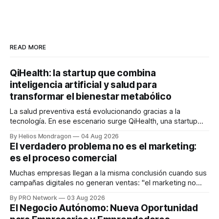
READ MORE
QiHealth: la startup que combina
inteligencia artificial y salud para
transformar el bienestar metabólico
La salud preventiva está evolucionando gracias a la
tecnología. En ese escenario surge QiHealth, una startup
que desarrolla un ecosistema digital capaz de integrar
By Helios Mondragon
04 Aug 2026
dispositivos inteligentes, inteligencia artificial y monitoreo
El verdadero problema no es el marketing:
en tiempo real para ayudar a las personas a tomar mejores
es el proceso comercial
decisiones sobre su salud metabólica. Su propuesta busca
responder
Muchas empresas llegan a la misma conclusión cuando sus
campañas digitales no generan ventas: "el marketing no
funciona". Sin embargo, para Marcelo Gutiérrez, CEO de
By PRO Network
03 Aug 2026
INTERIUS, el problema suele estar en otro lugar. Durante
El Negocio Autónomo: Nueva Oportunidad
una entrevista para el podcast SER PRO, el especialista en