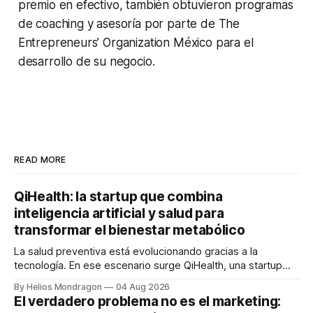
premio en efectivo, también obtuvieron programas
de
coaching
y asesoría por parte de
The
Entrepreneurs’ Organization
México para el
desarrollo de su negocio.
READ MORE
QiHealth: la startup que combina
inteligencia artificial y salud para
transformar el bienestar metabólico
La salud preventiva está evolucionando gracias a la
tecnología. En ese escenario surge QiHealth, una startup
que desarrolla un ecosistema digital capaz de integrar
By Helios Mondragon
04 Aug 2026
dispositivos inteligentes, inteligencia artificial y monitoreo
El verdadero problema no es el marketing:
en tiempo real para ayudar a las personas a tomar mejores