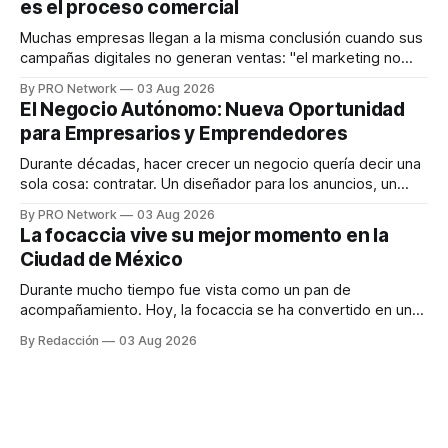
es el proceso comercial
decisiones sobre su salud metabólica. Su propuesta busca
responder
Muchas empresas llegan a la misma conclusión cuando sus
campañas digitales no generan ventas: "el marketing no
funciona". Sin embargo, para Marcelo Gutiérrez, CEO de
By PRO Network
03 Aug 2026
INTERIUS, el problema suele estar en otro lugar. Durante
El Negocio Autónomo: Nueva Oportunidad
una entrevista para el podcast SER PRO, el especialista en
para Empresarios y Emprendedores
marketing digital explicó que
Durante décadas, hacer crecer un negocio quería decir una
sola cosa: contratar. Un diseñador para los anuncios, un
especialista en marketing para las campañas, un copywriter
By PRO Network
03 Aug 2026
para los textos, alguien que supiera de publicidad digital
La focaccia vive su mejor momento en la
para encontrar prospectos, un vendedor para atender
Ciudad de México
llamadas y mensajes, y —con suerte— una persona
Durante mucho tiempo fue vista como un pan de
acompañamiento. Hoy, la focaccia se ha convertido en uno
de los platillos favoritos de quienes buscan cocina
By Redacción
03 Aug 2026
artesanal, ingredientes de calidad y experiencias que
invitan a compartir alrededor de la mesa. Durante mucho
tiempo, hablar de cocina italiana era siempre de