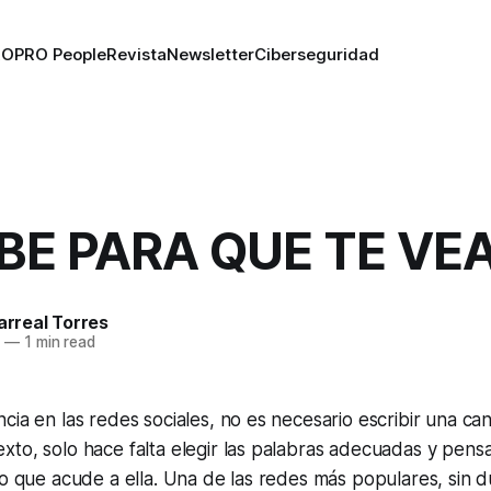
RO
PRO People
Revista
Newsletter
Ciberseguridad
BE PARA QUE TE VE
larreal Torres
6
—
1 min read
cia en las redes sociales, no es necesario escribir una ca
to, solo hace falta elegir las palabras adecuadas y pensa
co que acude a ella. Una de las redes más populares, sin 