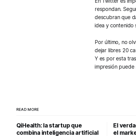
En Twitter es imp
respondan. Segur
descubran que das
idea y contenido s
Por último, no ol
dejar libres 20 
Y es por esta tr
impresión puede 
READ MORE
QiHealth: la startup que
El verd
combina inteligencia artificial
el marke