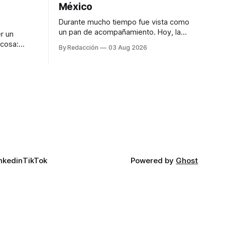
México
Durante mucho tiempo fue vista como
un pan de acompañamiento. Hoy, la
r un
focaccia se ha convertido en uno de los
 cosa:
By Redacción
03 Aug 2026
platillos favoritos de quienes buscan
os
cocina artesanal, ingredientes de calidad
marketing
y experiencias que invitan a compartir
iter para
alrededor de la mesa. Durante mucho
a de
tiempo, hablar de cocina italiana era
ar
siempre de
a atender
n suerte—
nkedin
TikTok
Powered by
Ghost