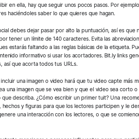
ibir en ella, hay que seguir unos pocos pasos. Por ejemplo,
ores haciéndoles saber lo que quieres que hagan.
cial debes dejar pasar por alto la puntuación, así es que 
por tener un límite de 140 caracteres. Evita las abreviacion
es estarás faltando a las reglas básicas de la etiqueta. P
ntenido informativo si usar los acortadores. Bit.ly links ge
, así que acorta todos tus URLs.
ncluir una imagen o video hará que tu video capte más mi
a una imagen que se vea bien y que el video sea corto o 
o que describa. ¿Cómo escribir un primer tuit? Una recom
, hechos y figuras para que los lectores participen y le den
genere una interacción con los lectores, o que se comienc