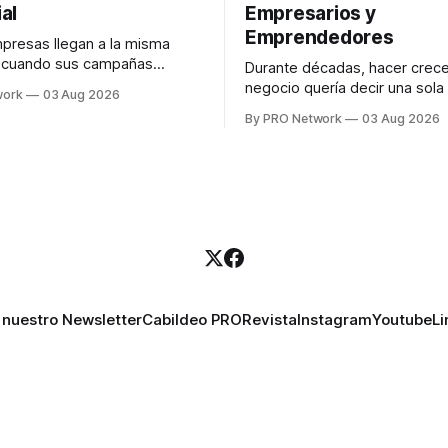
al
Empresarios y
Emprendedores
resas llegan a la misma
n cuando sus campañas
Durante décadas, hacer crece
o generan ventas: "el
negocio quería decir una sola
work
03 Aug 2026
no funciona". Sin embargo,
contratar. Un diseñador para l
By PRO Network
03 Aug 2026
lo Gutiérrez, CEO de
anuncios, un especialista en 
el problema suele estar en
para las campañas, un copywr
los textos, alguien que supier
R PRO, el especialista en
publicidad digital para encontr
igital explicó que
prospectos, un vendedor par
llamadas y mensajes, y —co
una persona
 nuestro Newsletter
Cabildeo PRO
Revista
Instagram
Youtube
Li