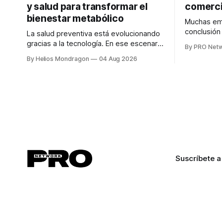
y salud para transformar el
comerci
bienestar metabólico
Muchas emp
conclusió
La salud preventiva está evolucionando
digitales n
gracias a la tecnología. En ese escenario
By PRO Net
marketing 
surge QiHealth, una startup que
By Helios Mondragon
04 Aug 2026
para Marce
desarrolla un ecosistema digital capaz
INTERIUS, 
de integrar dispositivos inteligentes,
otro lugar. Durante una entrevista para el
inteligencia artificial y monitoreo en
podcast SE
tiempo real para ayudar a las personas a
marketing d
tomar mejores decisiones sobre su
salud metabólica. Su propuesta busca
responder
Suscríbete a