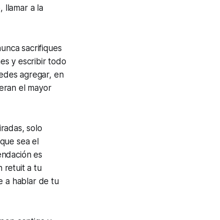
 llamar a la
nunca sacrifiques
es y escribir todo
uedes agregar, en
neran el mayor
radas, solo
que sea el
endación es
 retuit a tu
e a hablar de tu