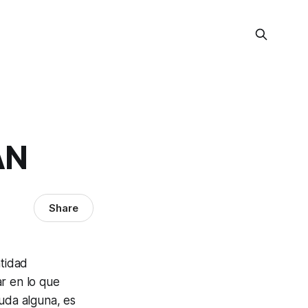
AN
Share
ntidad
r en lo que
duda alguna, es