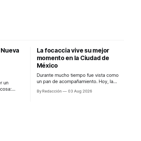
: Nueva
La focaccia vive su mejor
momento en la Ciudad de
México
Durante mucho tiempo fue vista como
un pan de acompañamiento. Hoy, la
r un
focaccia se ha convertido en uno de los
 cosa:
By Redacción
03 Aug 2026
platillos favoritos de quienes buscan
os
cocina artesanal, ingredientes de calidad
marketing
y experiencias que invitan a compartir
iter para
alrededor de la mesa. Durante mucho
a de
tiempo, hablar de cocina italiana era
ar
siempre de
a atender
n suerte—