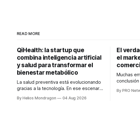
READ MORE
QiHealth: la startup que
El verd
combina inteligencia artificial
el marke
y salud para transformar el
comerci
bienestar metabólico
Muchas emp
conclusió
La salud preventiva está evolucionando
digitales n
gracias a la tecnología. En ese escenario
By PRO Net
marketing 
surge QiHealth, una startup que
By Helios Mondragon
04 Aug 2026
para Marce
desarrolla un ecosistema digital capaz
INTERIUS, 
de integrar dispositivos inteligentes,
otro lugar. Durante una entrevista para el
inteligencia artificial y monitoreo en
podcast SE
tiempo real para ayudar a las personas a
marketing d
tomar mejores decisiones sobre su
salud metabólica. Su propuesta busca
responder