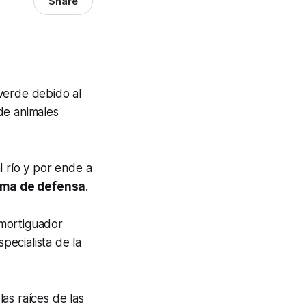
Share
verde debido al
de animales
l río y por ende a
ema de defensa
.
amortiguador
pecialista de la
as raíces de las