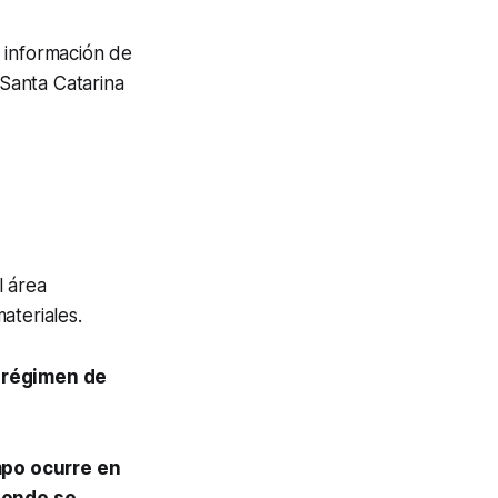
 información de
 Santa Catarina
l área
ateriales.
o
régimen de
mpo ocurre en