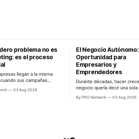
adero problema no es
El Negocio Autónomo
ting: es el proceso
Oportunidad para
al
Empresarios y
Emprendedores
resas llegan a la misma
n cuando sus campañas
Durante décadas, hacer crece
o generan ventas: "el
negocio quería decir una sola
work
03 Aug 2026
no funciona". Sin embargo,
contratar. Un diseñador para l
By PRO Network
03 Aug 2026
lo Gutiérrez, CEO de
anuncios, un especialista en 
el problema suele estar en
para las campañas, un copywr
los textos, alguien que supier
R PRO, el especialista en
publicidad digital para encontr
igital explicó que
prospectos, un vendedor par
llamadas y mensajes, y —co
una persona