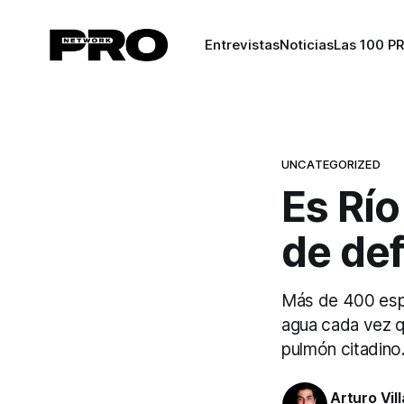
Entrevistas
Noticias
Las 100 P
UNCATEGORIZED
Es Río
de def
Más de 400 espec
agua cada vez q
pulmón citadino
Arturo Vil