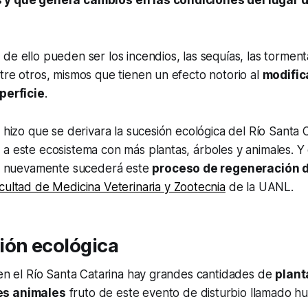
 y que genera cambios en las condiciones del lugar 
de ello pueden ser los incendios, las sequías, las torment
tre otros, mismos que tienen un efecto notorio al
modific
uperficie
.
” hizo que se derivara la sucesión ecológica del Río Santa 
a este ecosistema con más plantas, árboles y animales. Y
ar, nuevamente sucederá este
proceso de regeneración d
cultad de Medicina Veterinaria y Zootecnia
de la UANL.
ión ecológica
 en el Río Santa Catarina hay grandes cantidades de
plant
es animales
fruto de este evento de disturbio llamado hur