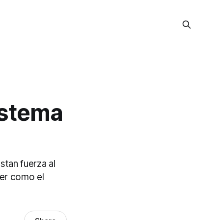
istema
stan fuerza al
cer como el