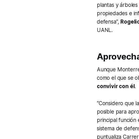
plantas y árboles
propiedades e inf
defensa”,
Rogeli
UANL
.
Aprovecha
Aunque Monterrey
como el que se ob
convivir con él
.
“Considero que l
posible para apr
principal función
sistema de defe
puntualiza Carrer