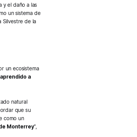
 y el daño a las
omo un sistema de
Silvestre de la
or un ecosistema
 aprendido a
tado natural
cordar que su
ve como un
 de Monterrey
",