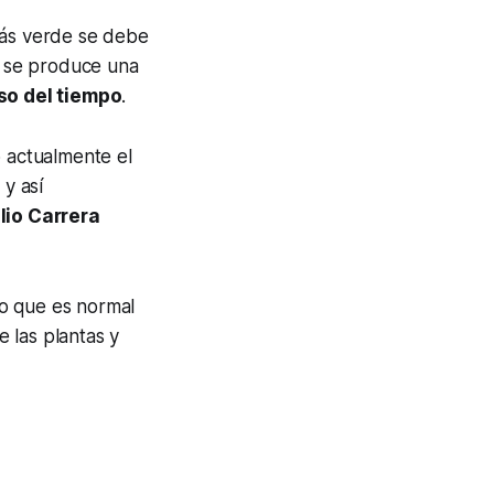
más verde se debe
e se produce una
so del tiempo
.
o actualmente el
 y así
lio Carrera
no que es normal
e las plantas y