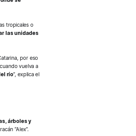
donde se
as tropicales o
ar las unidades
Catarina, por eso
 cuando vuelva a
el río
”, explica el
as, árboles y
acán “Alex”.