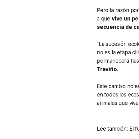
Pero la razón por
a que
vive un pe
secuencia de c
"La sucesión ecol
río es la etapa c
permanecerá hasta
Treviño
.
Este cambio no e
en todos los ecos
animales que vive
Lee también: El f