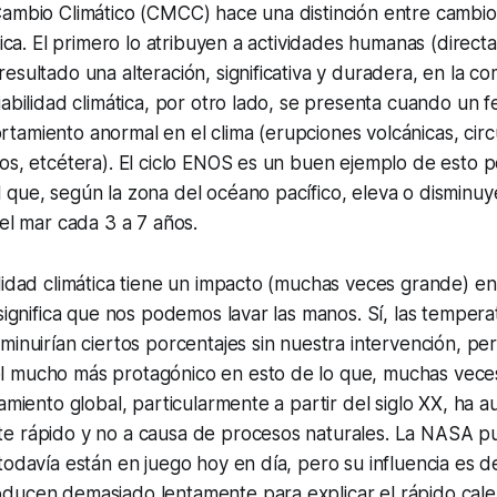
ambio Climático (CMCC) hace una distinción entre cambio 
tica. El primero lo atribuyen a actividades humanas (directa
esultado una alteración, significativa y duradera, en la co
iabilidad climática, por otro lado, se presenta cuando un
amiento anormal en el clima (erupciones volcánicas, circ
os, etcétera). El ciclo ENOS es un buen ejemplo de esto 
que, según la zona del océano pacífico, eleva o disminuy
del mar cada 3 a 7 años.
lidad climática tiene un impacto (muchas veces grande) en
 significa que nos podemos lavar las manos. Sí, las tempera
minuirían ciertos porcentajes sin nuestra intervención, pe
 mucho más protagónico en esto de lo que, muchas veces
tamiento global, particularmente a partir del siglo XX, ha
e rápido y no a causa de procesos naturales. La NASA pub
todavía están en juego hoy en día, pero su influencia es 
ducen demasiado lentamente para explicar el rápido cale