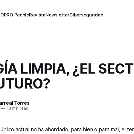
RO
PRO People
Revista
Newsletter
Ciberseguridad
ÍA LIMPIA, ¿EL SEC
FUTURO?
larreal Torres
7
—
13 min read
úblico actual no ha abordado, para bien o para mal, el t