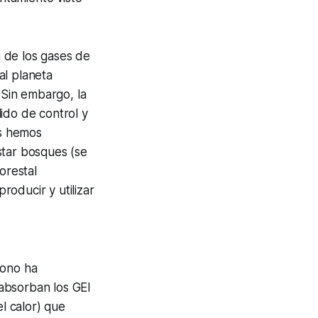
 de los gases de
al planeta
Sin embargo, la
ido de control y
os hemos
star bosques (se
orestal
oducir y utilizar
bono ha
absorban los GEI
el calor) que