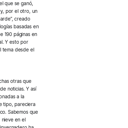
el que se ganó,
y, por el otro, un
tarde”, creado
ologías basadas en
de 190 páginas en
al. Y esto por
l tema desde el
chas otras que
e noticias. Y así
onadas a la
 tipo, pareciera
tico. Sabemos que
 nieve en el
 invernadero ha