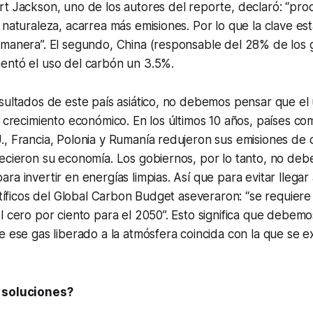
rt Jackson, uno de los autores del reporte, declaró: “pr
 naturaleza, acarrea más emisiones. Por lo que la clave es
 manera”. El segundo, China (responsable del 28% de los 
entó el uso del carbón un 3.5%.
sultados de este país asiático, no debemos pensar que el
l crecimiento económico. En los últimos 10 años, países c
., Francia, Polonia y Rumanía redujeron sus emisiones de
lecieron su economía. Los gobiernos, por lo tanto, no de
ra invertir en energías limpias. Así que para evitar llegar
entíficos del Global Carbon Budget aseveraron: “se requiere
l cero por ciento para el 2050”. Esto significa que debem
e ese gas liberado a la atmósfera coincida con la que se ex
 soluciones?