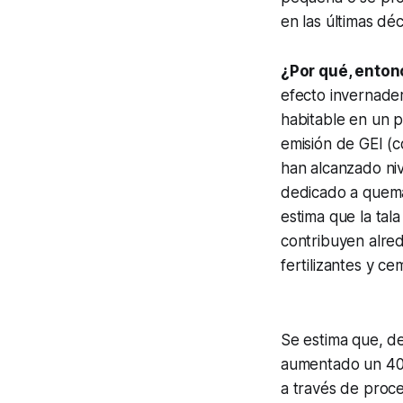
en las últimas déc
¿Por qué, enton
efecto invernader
habitable en un 
emisión de GEI (c
han alcanzado ni
dedicado a quemar
estima que la tal
contribuyen alred
fertilizantes y ce
Se estima que, de
aumentado un 40%
a través de proce