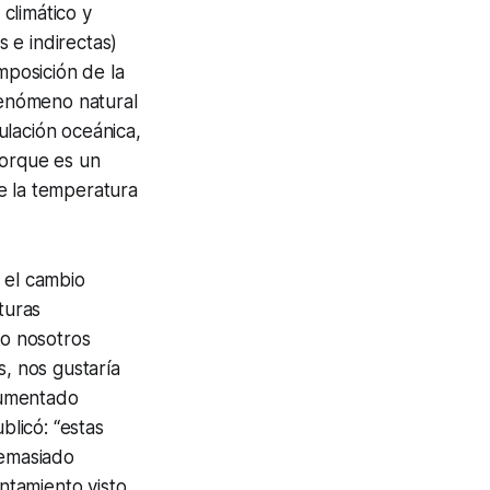
climático y
s e indirectas)
mposición de la
 fenómeno natural
ulación oceánica,
porque es un
e la temperatura
 el cambio
turas
ro nosotros
, nos gustaría
 aumentado
licó: “estas
demasiado
ntamiento visto