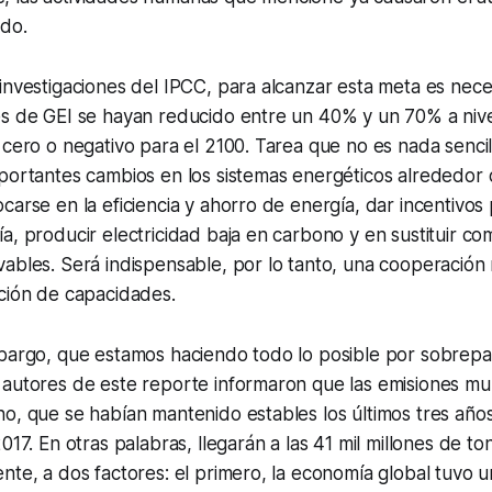
ado.
investigaciones del IPCC, para alcanzar esta meta es nece
es de GEI se hayan reducido entre un 40% y un 70% a nive
 cero o negativo para el 2100. Tarea que no es nada sencil
mportantes cambios en los sistemas energéticos alrededor
carse en la eficiencia y ahorro de energía, dar incentivos
a, producir electricidad baja en carbono y en sustituir com
ables. Será indispensable, por lo tanto, una cooperación 
ción de capacidades.
mbargo, que estamos haciendo todo lo posible por sobrep
 autores de este reporte informaron que las emisiones mu
no, que se habían mantenido estables los últimos tres añ
017. En otras palabras, llegarán a las 41 mil millones de to
nte, a dos factores: el primero, la economía global tuvo u