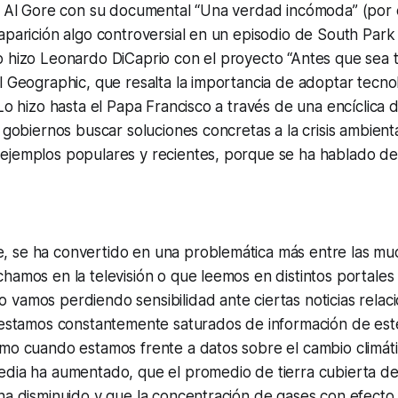
zo Al Gore con su documental “Una verdad incómoda” (por 
aparición algo controversial en un episodio de South Park 
o hizo Leonardo DiCaprio con el proyecto “Antes que sea 
l Geographic, que resalta la importancia de adoptar tecn
 Lo hizo hasta el Papa Francisco a través de una encíclica 
s gobiernos buscar soluciones concretas a la crisis ambient
ejemplos populares y recientes, porque se ha hablado de
 se ha convertido en una problemática más entre las mu
hamos en la televisión o que leemos en distintos portales d
vamos perdiendo sensibilidad ante ciertas noticias relaci
 estamos constantemente saturados de información de este
smo cuando estamos frente a datos sobre el cambio climá
edia ha aumentado, que el promedio de tierra cubierta de
ha disminuido y que la concentración de gases con efecto