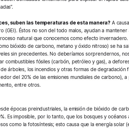
adas”.
ces, suben las temperaturas de esta manera?
A causa
o (GEI). Éstos no son del todo malos, ayudan a mantener 
proceso natural que conocemos como efecto invernadero. 
omo bióxido de carbono, metano y óxido nitroso) se ha sal
veles sin precedentes. No deberíamos sorprendernos, n
 combustibles fósiles (carbón, petróleo y gas), a defore
a de árboles, los incendios y otras formas de degradación f
edor del 20% de las emisiones mundiales de carbono), a pr
mento, entre otros.
sde épocas preindustriales, la emisión de bióxido de car
. Es imposible, por lo tanto, que los bosques y océanos 
sos como la fotosíntesis; esto causa que la energía solar (