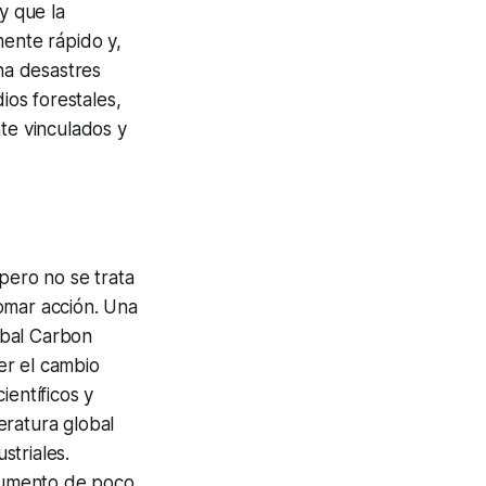
y que la
ente rápido y,
ona desastres
ios forestales,
te vinculados y
pero no se trata
omar acción. Una
lobal Carbon
er el cambio
ientíficos y
eratura global
striales.
aumento de poco