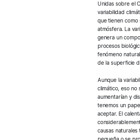
Unidas sobre el C
variabilidad climá
que tienen como r
atmósfera. La var
genera un comport
procesos biológic
fenómeno natural 
de la superficie 
Aunque la variabi
climático, eso no
aumentarían y dis
tenemos un papel
aceptar. El calen
considerablement
causas naturales 
pequeña o se pro