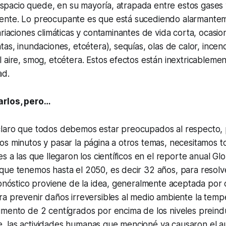
l espacio quede, en su mayoría, atrapada entre estos gases 
nte. Lo preocupante es que está sucediendo alarmantem
ariaciones climáticas y contaminantes de vida corta, ocasi
tas, inundaciones, etcétera), sequías, olas de calor, incend
 aire, smog, etcétera. Estos efectos están inextricablemen
ad.
arlos, pero…
laro que todos debemos estar preocupados al respecto, 
s minutos y pasar la página a otros temas, necesitamos t
es a las que llegaron los científicos en el reporte anual G
que tenemos hasta el 2050, es decir 32 años, para resolv
ronóstico proviene de la idea, generalmente aceptada por c
a prevenir daños irreversibles al medio ambiente la temp
mento de 2 centígrados por encima de los niveles preindu
 las actividades humanas que mencioné ya causaron el 