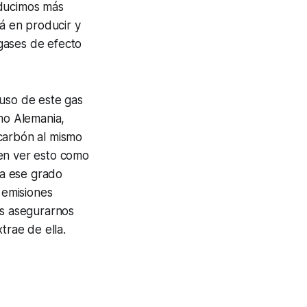
oducimos más
tá en producir y
gases de efecto
 uso de este gas
omo Alemania,
 carbón al mismo
ben ver esto como
 a ese grado
 emisiones
os asegurarnos
trae de ella.