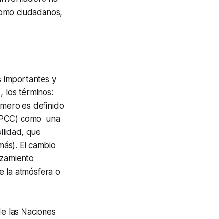
como ciudadanos,
 importantes y
, los términos:
imero es definido
(IPCC) como una
ilidad, que
ás). El cambio
rzamiento
e la atmósfera o
e las Naciones