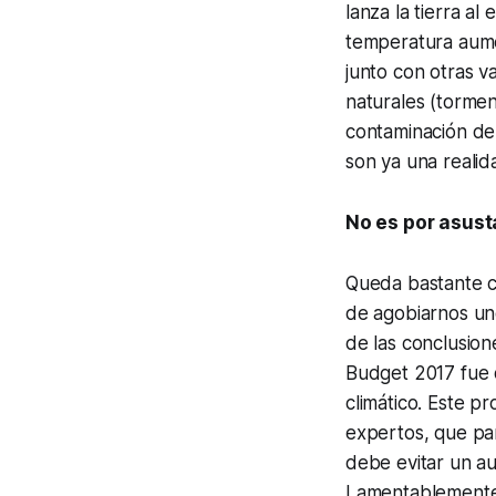
lanza la tierra a
temperatura aume
junto con otras v
naturales (tormen
contaminación del
son ya una realid
No es por asust
Queda bastante c
de agobiarnos uno
de las conclusion
Budget 2017 fue 
climático. Este p
expertos, que par
debe evitar un au
Lamentablemente,