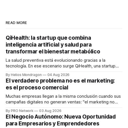
READ MORE
QiHealth: la startup que combina
inteligencia artificial y salud para
transformar el bienestar metabólico
La salud preventiva está evolucionando gracias a la
tecnología. En ese escenario surge QiHealth, una startup
que desarrolla un ecosistema digital capaz de integrar
By Helios Mondragon
04 Aug 2026
dispositivos inteligentes, inteligencia artificial y monitoreo
El verdadero problema no es el marketing:
en tiempo real para ayudar a las personas a tomar mejores
es el proceso comercial
decisiones sobre su salud metabólica. Su propuesta busca
responder
Muchas empresas llegan a la misma conclusión cuando sus
campañas digitales no generan ventas: "el marketing no
funciona". Sin embargo, para Marcelo Gutiérrez, CEO de
By PRO Network
03 Aug 2026
INTERIUS, el problema suele estar en otro lugar. Durante
El Negocio Autónomo: Nueva Oportunidad
una entrevista para el podcast SER PRO, el especialista en
para Empresarios y Emprendedores
marketing digital explicó que