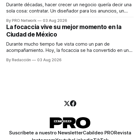
Durante décadas, hacer crecer un negocio quería decir una
sola cosa: contratar. Un diseñador para los anuncios, un
especialista en marketing para las campañas, un copywriter
By PRO Network
03 Aug 2026
para los textos, alguien que supiera de publicidad digital
La focaccia vive su mejor momento en la
para encontrar prospectos, un vendedor para atender
Ciudad de México
llamadas y mensajes, y —con suerte— una persona
Durante mucho tiempo fue vista como un pan de
acompañamiento. Hoy, la focaccia se ha convertido en uno
de los platillos favoritos de quienes buscan cocina
By Redacción
03 Aug 2026
artesanal, ingredientes de calidad y experiencias que
invitan a compartir alrededor de la mesa. Durante mucho
tiempo, hablar de cocina italiana era siempre de
Suscríbete a nuestro Newsletter
Cabildeo PRO
Revista