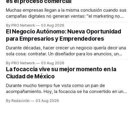
es el proceso comercial
decisiones sobre su salud metabólica. Su propuesta busca
responder
Muchas empresas llegan a la misma conclusión cuando sus
campañas digitales no generan ventas: "el marketing no
funciona". Sin embargo, para Marcelo Gutiérrez, CEO de
By PRO Network
03 Aug 2026
INTERIUS, el problema suele estar en otro lugar. Durante
El Negocio Autónomo: Nueva Oportunidad
una entrevista para el podcast SER PRO, el especialista en
para Empresarios y Emprendedores
marketing digital explicó que
Durante décadas, hacer crecer un negocio quería decir una
sola cosa: contratar. Un diseñador para los anuncios, un
especialista en marketing para las campañas, un copywriter
By PRO Network
03 Aug 2026
para los textos, alguien que supiera de publicidad digital
La focaccia vive su mejor momento en la
para encontrar prospectos, un vendedor para atender
Ciudad de México
llamadas y mensajes, y —con suerte— una persona
Durante mucho tiempo fue vista como un pan de
acompañamiento. Hoy, la focaccia se ha convertido en uno
de los platillos favoritos de quienes buscan cocina
By Redacción
03 Aug 2026
artesanal, ingredientes de calidad y experiencias que
invitan a compartir alrededor de la mesa. Durante mucho
tiempo, hablar de cocina italiana era siempre de