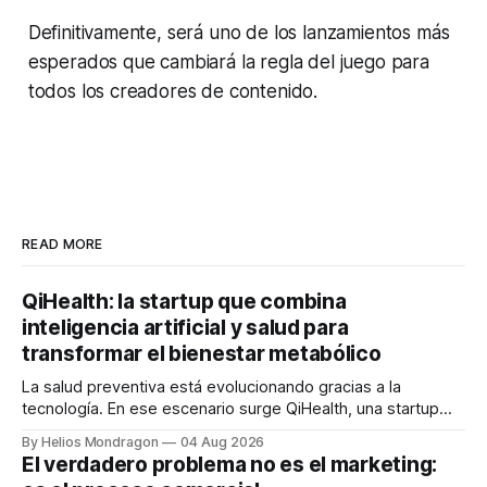
Definitivamente, será uno de los lanzamientos más
esperados que cambiará la regla del juego para
todos los creadores de contenido.
READ MORE
QiHealth: la startup que combina
inteligencia artificial y salud para
transformar el bienestar metabólico
La salud preventiva está evolucionando gracias a la
tecnología. En ese escenario surge QiHealth, una startup
que desarrolla un ecosistema digital capaz de integrar
By Helios Mondragon
04 Aug 2026
dispositivos inteligentes, inteligencia artificial y monitoreo
El verdadero problema no es el marketing:
en tiempo real para ayudar a las personas a tomar mejores