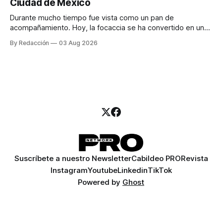
Ciudad de México
llamadas y mensajes, y —con suerte— una persona
Durante mucho tiempo fue vista como un pan de
acompañamiento. Hoy, la focaccia se ha convertido en uno
de los platillos favoritos de quienes buscan cocina
By Redacción
03 Aug 2026
artesanal, ingredientes de calidad y experiencias que
invitan a compartir alrededor de la mesa. Durante mucho
tiempo, hablar de cocina italiana era siempre de
Suscríbete a nuestro Newsletter
Cabildeo PRO
Revista
Instagram
Youtube
Linkedin
TikTok
Powered by
Ghost