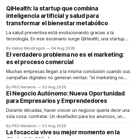
QiHealth: la startup que combina
inteligencia artificial y salud para
transformar el bienestar metabólico
La salud preventiva está evolucionando gracias a la
tecnología. En ese escenario surge QiHealth, una startup
que desarrolla un ecosistema digital capaz de integrar
By Helios Mondragon
04 Aug 2026
dispositivos inteligentes, inteligencia artificial y monitoreo
El verdadero problema no es el marketing:
en tiempo real para ayudar a las personas a tomar mejores
es el proceso comercial
decisiones sobre su salud metabólica. Su propuesta busca
responder
Muchas empresas llegan a la misma conclusión cuando sus
campañas digitales no generan ventas: "el marketing no
funciona". Sin embargo, para Marcelo Gutiérrez, CEO de
By PRO Network
03 Aug 2026
INTERIUS, el problema suele estar en otro lugar. Durante
El Negocio Autónomo: Nueva Oportunidad
una entrevista para el podcast SER PRO, el especialista en
para Empresarios y Emprendedores
marketing digital explicó que
Durante décadas, hacer crecer un negocio quería decir una
sola cosa: contratar. Un diseñador para los anuncios, un
especialista en marketing para las campañas, un copywriter
By PRO Network
03 Aug 2026
para los textos, alguien que supiera de publicidad digital
La focaccia vive su mejor momento en la
para encontrar prospectos, un vendedor para atender