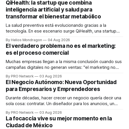
QiHealth: la startup que combina
inteligencia artificial y salud para
transformar el bienestar metabólico
La salud preventiva está evolucionando gracias a la
tecnología. En ese escenario surge QiHealth, una startup
que desarrolla un ecosistema digital capaz de integrar
By Helios Mondragon
04 Aug 2026
dispositivos inteligentes, inteligencia artificial y monitoreo
El verdadero problema no es el marketing:
en tiempo real para ayudar a las personas a tomar mejores
es el proceso comercial
decisiones sobre su salud metabólica. Su propuesta busca
responder
Muchas empresas llegan a la misma conclusión cuando sus
campañas digitales no generan ventas: "el marketing no
funciona". Sin embargo, para Marcelo Gutiérrez, CEO de
By PRO Network
03 Aug 2026
INTERIUS, el problema suele estar en otro lugar. Durante
El Negocio Autónomo: Nueva Oportunidad
una entrevista para el podcast SER PRO, el especialista en
para Empresarios y Emprendedores
marketing digital explicó que
Durante décadas, hacer crecer un negocio quería decir una
sola cosa: contratar. Un diseñador para los anuncios, un
especialista en marketing para las campañas, un copywriter
By PRO Network
03 Aug 2026
para los textos, alguien que supiera de publicidad digital
La focaccia vive su mejor momento en la
para encontrar prospectos, un vendedor para atender
Ciudad de México
llamadas y mensajes, y —con suerte— una persona