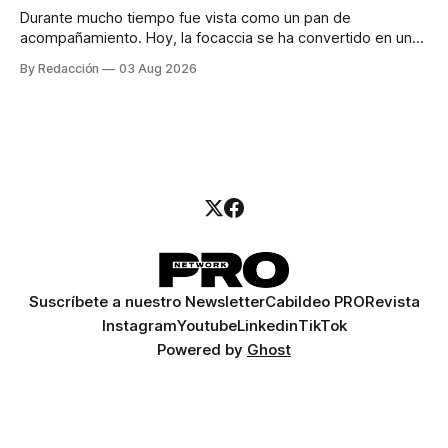
Durante mucho tiempo fue vista como un pan de
acompañamiento. Hoy, la focaccia se ha convertido en uno
de los platillos favoritos de quienes buscan cocina
By Redacción
03 Aug 2026
artesanal, ingredientes de calidad y experiencias que
invitan a compartir alrededor de la mesa. Durante mucho
tiempo, hablar de cocina italiana era siempre de
Suscríbete a nuestro Newsletter
Cabildeo PRO
Revista
Instagram
Youtube
Linkedin
TikTok
Powered by
Ghost