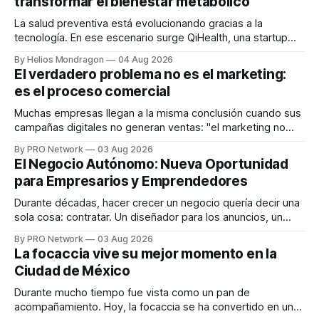
transformar el bienestar metabólico
La salud preventiva está evolucionando gracias a la
tecnología. En ese escenario surge QiHealth, una startup
que desarrolla un ecosistema digital capaz de integrar
By Helios Mondragon
04 Aug 2026
dispositivos inteligentes, inteligencia artificial y monitoreo
El verdadero problema no es el marketing:
en tiempo real para ayudar a las personas a tomar mejores
es el proceso comercial
decisiones sobre su salud metabólica. Su propuesta busca
responder
Muchas empresas llegan a la misma conclusión cuando sus
campañas digitales no generan ventas: "el marketing no
funciona". Sin embargo, para Marcelo Gutiérrez, CEO de
By PRO Network
03 Aug 2026
INTERIUS, el problema suele estar en otro lugar. Durante
El Negocio Autónomo: Nueva Oportunidad
una entrevista para el podcast SER PRO, el especialista en
para Empresarios y Emprendedores
marketing digital explicó que
Durante décadas, hacer crecer un negocio quería decir una
sola cosa: contratar. Un diseñador para los anuncios, un
especialista en marketing para las campañas, un copywriter
By PRO Network
03 Aug 2026
para los textos, alguien que supiera de publicidad digital
La focaccia vive su mejor momento en la
para encontrar prospectos, un vendedor para atender
Ciudad de México
llamadas y mensajes, y —con suerte— una persona
Durante mucho tiempo fue vista como un pan de
acompañamiento. Hoy, la focaccia se ha convertido en uno