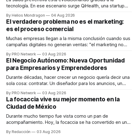
tecnología. En ese escenario surge QiHealth, una startup
que desarrolla un ecosistema digital capaz de integrar
By Helios Mondragon
04 Aug 2026
dispositivos inteligentes, inteligencia artificial y monitoreo
El verdadero problema no es el marketing:
en tiempo real para ayudar a las personas a tomar mejores
es el proceso comercial
decisiones sobre su salud metabólica. Su propuesta busca
responder
Muchas empresas llegan a la misma conclusión cuando sus
campañas digitales no generan ventas: "el marketing no
funciona". Sin embargo, para Marcelo Gutiérrez, CEO de
By PRO Network
03 Aug 2026
INTERIUS, el problema suele estar en otro lugar. Durante
El Negocio Autónomo: Nueva Oportunidad
una entrevista para el podcast SER PRO, el especialista en
para Empresarios y Emprendedores
marketing digital explicó que
Durante décadas, hacer crecer un negocio quería decir una
sola cosa: contratar. Un diseñador para los anuncios, un
especialista en marketing para las campañas, un copywriter
By PRO Network
03 Aug 2026
para los textos, alguien que supiera de publicidad digital
La focaccia vive su mejor momento en la
para encontrar prospectos, un vendedor para atender
Ciudad de México
llamadas y mensajes, y —con suerte— una persona
Durante mucho tiempo fue vista como un pan de
acompañamiento. Hoy, la focaccia se ha convertido en uno
de los platillos favoritos de quienes buscan cocina
By Redacción
03 Aug 2026
artesanal, ingredientes de calidad y experiencias que