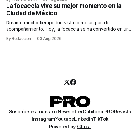
para los textos, alguien que supiera de publicidad digital
La focaccia vive su mejor momento en la
para encontrar prospectos, un vendedor para atender
Ciudad de México
llamadas y mensajes, y —con suerte— una persona
Durante mucho tiempo fue vista como un pan de
acompañamiento. Hoy, la focaccia se ha convertido en uno
de los platillos favoritos de quienes buscan cocina
By Redacción
03 Aug 2026
artesanal, ingredientes de calidad y experiencias que
invitan a compartir alrededor de la mesa. Durante mucho
tiempo, hablar de cocina italiana era siempre de
Suscríbete a nuestro Newsletter
Cabildeo PRO
Revista
Instagram
Youtube
Linkedin
TikTok
Powered by
Ghost