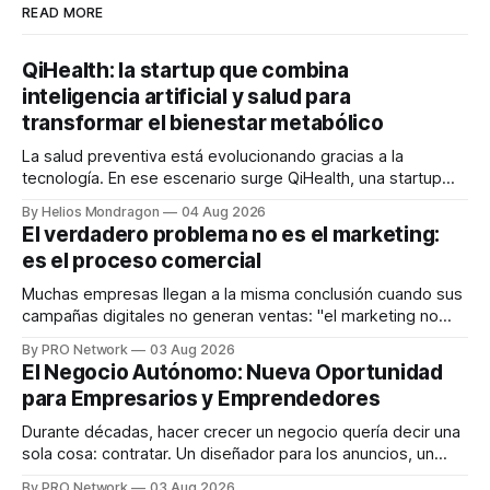
READ MORE
QiHealth: la startup que combina
inteligencia artificial y salud para
transformar el bienestar metabólico
La salud preventiva está evolucionando gracias a la
tecnología. En ese escenario surge QiHealth, una startup
que desarrolla un ecosistema digital capaz de integrar
By Helios Mondragon
04 Aug 2026
dispositivos inteligentes, inteligencia artificial y monitoreo
El verdadero problema no es el marketing:
en tiempo real para ayudar a las personas a tomar mejores
es el proceso comercial
decisiones sobre su salud metabólica. Su propuesta busca
responder
Muchas empresas llegan a la misma conclusión cuando sus
campañas digitales no generan ventas: "el marketing no
funciona". Sin embargo, para Marcelo Gutiérrez, CEO de
By PRO Network
03 Aug 2026
INTERIUS, el problema suele estar en otro lugar. Durante
El Negocio Autónomo: Nueva Oportunidad
una entrevista para el podcast SER PRO, el especialista en
para Empresarios y Emprendedores
marketing digital explicó que
Durante décadas, hacer crecer un negocio quería decir una
sola cosa: contratar. Un diseñador para los anuncios, un
especialista en marketing para las campañas, un copywriter
By PRO Network
03 Aug 2026