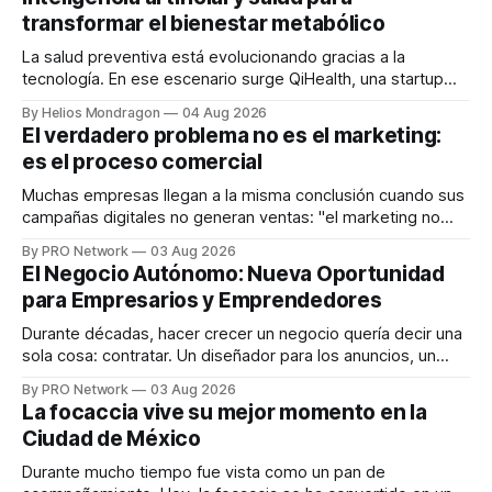
transformar el bienestar metabólico
La salud preventiva está evolucionando gracias a la
tecnología. En ese escenario surge QiHealth, una startup
que desarrolla un ecosistema digital capaz de integrar
By Helios Mondragon
04 Aug 2026
dispositivos inteligentes, inteligencia artificial y monitoreo
El verdadero problema no es el marketing:
en tiempo real para ayudar a las personas a tomar mejores
es el proceso comercial
decisiones sobre su salud metabólica. Su propuesta busca
responder
Muchas empresas llegan a la misma conclusión cuando sus
campañas digitales no generan ventas: "el marketing no
funciona". Sin embargo, para Marcelo Gutiérrez, CEO de
By PRO Network
03 Aug 2026
INTERIUS, el problema suele estar en otro lugar. Durante
El Negocio Autónomo: Nueva Oportunidad
una entrevista para el podcast SER PRO, el especialista en
para Empresarios y Emprendedores
marketing digital explicó que
Durante décadas, hacer crecer un negocio quería decir una
sola cosa: contratar. Un diseñador para los anuncios, un
especialista en marketing para las campañas, un copywriter
By PRO Network
03 Aug 2026
para los textos, alguien que supiera de publicidad digital
La focaccia vive su mejor momento en la
para encontrar prospectos, un vendedor para atender
Ciudad de México
llamadas y mensajes, y —con suerte— una persona
Durante mucho tiempo fue vista como un pan de