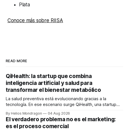
Plata
Conoce más sobre RIISA
READ MORE
QiHealth: la startup que combina
inteligencia artificial y salud para
transformar el bienestar metabólico
La salud preventiva está evolucionando gracias a la
tecnología. En ese escenario surge QiHealth, una startup
que desarrolla un ecosistema digital capaz de integrar
By Helios Mondragon
04 Aug 2026
dispositivos inteligentes, inteligencia artificial y monitoreo
El verdadero problema no es el marketing:
en tiempo real para ayudar a las personas a tomar mejores
es el proceso comercial
decisiones sobre su salud metabólica. Su propuesta busca