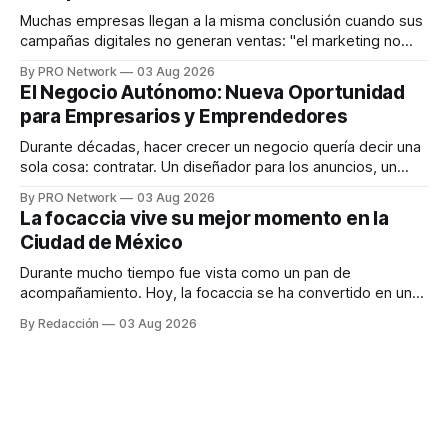
responder
Muchas empresas llegan a la misma conclusión cuando sus
campañas digitales no generan ventas: "el marketing no
funciona". Sin embargo, para Marcelo Gutiérrez, CEO de
By PRO Network
03 Aug 2026
INTERIUS, el problema suele estar en otro lugar. Durante
El Negocio Autónomo: Nueva Oportunidad
una entrevista para el podcast SER PRO, el especialista en
para Empresarios y Emprendedores
marketing digital explicó que
Durante décadas, hacer crecer un negocio quería decir una
sola cosa: contratar. Un diseñador para los anuncios, un
especialista en marketing para las campañas, un copywriter
By PRO Network
03 Aug 2026
para los textos, alguien que supiera de publicidad digital
La focaccia vive su mejor momento en la
para encontrar prospectos, un vendedor para atender
Ciudad de México
llamadas y mensajes, y —con suerte— una persona
Durante mucho tiempo fue vista como un pan de
acompañamiento. Hoy, la focaccia se ha convertido en uno
de los platillos favoritos de quienes buscan cocina
By Redacción
03 Aug 2026
artesanal, ingredientes de calidad y experiencias que
invitan a compartir alrededor de la mesa. Durante mucho
tiempo, hablar de cocina italiana era siempre de