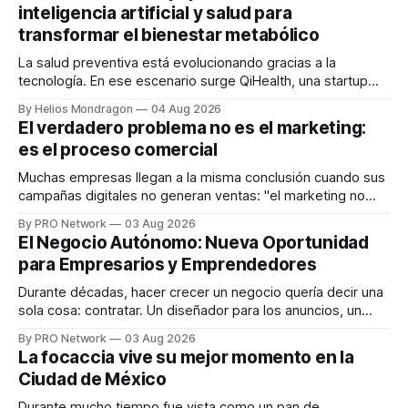
inteligencia artificial y salud para
transformar el bienestar metabólico
La salud preventiva está evolucionando gracias a la
tecnología. En ese escenario surge QiHealth, una startup
que desarrolla un ecosistema digital capaz de integrar
By Helios Mondragon
04 Aug 2026
dispositivos inteligentes, inteligencia artificial y monitoreo
El verdadero problema no es el marketing:
en tiempo real para ayudar a las personas a tomar mejores
es el proceso comercial
decisiones sobre su salud metabólica. Su propuesta busca
responder
Muchas empresas llegan a la misma conclusión cuando sus
campañas digitales no generan ventas: "el marketing no
funciona". Sin embargo, para Marcelo Gutiérrez, CEO de
By PRO Network
03 Aug 2026
INTERIUS, el problema suele estar en otro lugar. Durante
El Negocio Autónomo: Nueva Oportunidad
una entrevista para el podcast SER PRO, el especialista en
para Empresarios y Emprendedores
marketing digital explicó que
Durante décadas, hacer crecer un negocio quería decir una
sola cosa: contratar. Un diseñador para los anuncios, un
especialista en marketing para las campañas, un copywriter
By PRO Network
03 Aug 2026
para los textos, alguien que supiera de publicidad digital
La focaccia vive su mejor momento en la
para encontrar prospectos, un vendedor para atender
Ciudad de México
llamadas y mensajes, y —con suerte— una persona
Durante mucho tiempo fue vista como un pan de