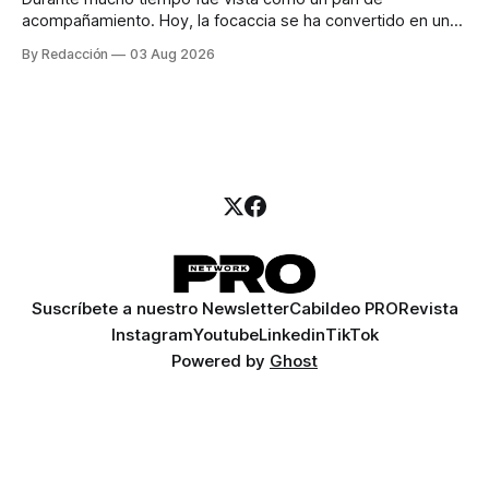
acompañamiento. Hoy, la focaccia se ha convertido en uno
de los platillos favoritos de quienes buscan cocina
By Redacción
03 Aug 2026
artesanal, ingredientes de calidad y experiencias que
invitan a compartir alrededor de la mesa. Durante mucho
tiempo, hablar de cocina italiana era siempre de
Suscríbete a nuestro Newsletter
Cabildeo PRO
Revista
Instagram
Youtube
Linkedin
TikTok
Powered by
Ghost