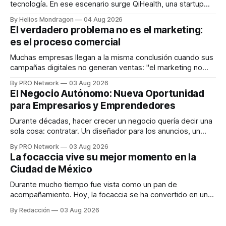
tecnología. En ese escenario surge QiHealth, una startup
que desarrolla un ecosistema digital capaz de integrar
By Helios Mondragon
04 Aug 2026
dispositivos inteligentes, inteligencia artificial y monitoreo
El verdadero problema no es el marketing:
en tiempo real para ayudar a las personas a tomar mejores
es el proceso comercial
decisiones sobre su salud metabólica. Su propuesta busca
responder
Muchas empresas llegan a la misma conclusión cuando sus
campañas digitales no generan ventas: "el marketing no
funciona". Sin embargo, para Marcelo Gutiérrez, CEO de
By PRO Network
03 Aug 2026
INTERIUS, el problema suele estar en otro lugar. Durante
El Negocio Autónomo: Nueva Oportunidad
una entrevista para el podcast SER PRO, el especialista en
para Empresarios y Emprendedores
marketing digital explicó que
Durante décadas, hacer crecer un negocio quería decir una
sola cosa: contratar. Un diseñador para los anuncios, un
especialista en marketing para las campañas, un copywriter
By PRO Network
03 Aug 2026
para los textos, alguien que supiera de publicidad digital
La focaccia vive su mejor momento en la
para encontrar prospectos, un vendedor para atender
Ciudad de México
llamadas y mensajes, y —con suerte— una persona
Durante mucho tiempo fue vista como un pan de
acompañamiento. Hoy, la focaccia se ha convertido en uno
de los platillos favoritos de quienes buscan cocina
By Redacción
03 Aug 2026
artesanal, ingredientes de calidad y experiencias que
invitan a compartir alrededor de la mesa. Durante mucho