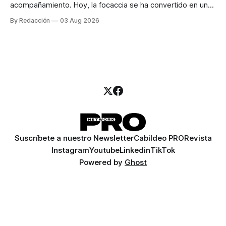
acompañamiento. Hoy, la focaccia se ha convertido en uno
de los platillos favoritos de quienes buscan cocina
By Redacción
03 Aug 2026
artesanal, ingredientes de calidad y experiencias que
invitan a compartir alrededor de la mesa. Durante mucho
tiempo, hablar de cocina italiana era siempre de
Suscríbete a nuestro Newsletter
Cabildeo PRO
Revista
Instagram
Youtube
Linkedin
TikTok
Powered by
Ghost