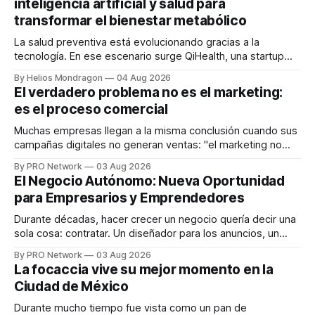
inteligencia artificial y salud para
transformar el bienestar metabólico
La salud preventiva está evolucionando gracias a la
tecnología. En ese escenario surge QiHealth, una startup
que desarrolla un ecosistema digital capaz de integrar
By Helios Mondragon
04 Aug 2026
dispositivos inteligentes, inteligencia artificial y monitoreo
El verdadero problema no es el marketing:
en tiempo real para ayudar a las personas a tomar mejores
es el proceso comercial
decisiones sobre su salud metabólica. Su propuesta busca
responder
Muchas empresas llegan a la misma conclusión cuando sus
campañas digitales no generan ventas: "el marketing no
funciona". Sin embargo, para Marcelo Gutiérrez, CEO de
By PRO Network
03 Aug 2026
INTERIUS, el problema suele estar en otro lugar. Durante
El Negocio Autónomo: Nueva Oportunidad
una entrevista para el podcast SER PRO, el especialista en
para Empresarios y Emprendedores
marketing digital explicó que
Durante décadas, hacer crecer un negocio quería decir una
sola cosa: contratar. Un diseñador para los anuncios, un
especialista en marketing para las campañas, un copywriter
By PRO Network
03 Aug 2026
para los textos, alguien que supiera de publicidad digital
La focaccia vive su mejor momento en la
para encontrar prospectos, un vendedor para atender
Ciudad de México
llamadas y mensajes, y —con suerte— una persona
Durante mucho tiempo fue vista como un pan de