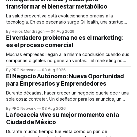
transformar el bienestar metabólico
La salud preventiva está evolucionando gracias a la
tecnología. En ese escenario surge QiHealth, una startup
que desarrolla un ecosistema digital capaz de integrar
By Helios Mondragon
04 Aug 2026
dispositivos inteligentes, inteligencia artificial y monitoreo
El verdadero problema no es el marketing:
en tiempo real para ayudar a las personas a tomar mejores
es el proceso comercial
decisiones sobre su salud metabólica. Su propuesta busca
responder
Muchas empresas llegan a la misma conclusión cuando sus
campañas digitales no generan ventas: "el marketing no
funciona". Sin embargo, para Marcelo Gutiérrez, CEO de
By PRO Network
03 Aug 2026
INTERIUS, el problema suele estar en otro lugar. Durante
El Negocio Autónomo: Nueva Oportunidad
una entrevista para el podcast SER PRO, el especialista en
para Empresarios y Emprendedores
marketing digital explicó que
Durante décadas, hacer crecer un negocio quería decir una
sola cosa: contratar. Un diseñador para los anuncios, un
especialista en marketing para las campañas, un copywriter
By PRO Network
03 Aug 2026
para los textos, alguien que supiera de publicidad digital
La focaccia vive su mejor momento en la
para encontrar prospectos, un vendedor para atender
Ciudad de México
llamadas y mensajes, y —con suerte— una persona
Durante mucho tiempo fue vista como un pan de