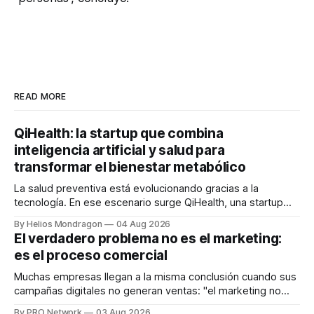
READ MORE
QiHealth: la startup que combina
inteligencia artificial y salud para
transformar el bienestar metabólico
La salud preventiva está evolucionando gracias a la
tecnología. En ese escenario surge QiHealth, una startup
que desarrolla un ecosistema digital capaz de integrar
By Helios Mondragon
04 Aug 2026
dispositivos inteligentes, inteligencia artificial y monitoreo
El verdadero problema no es el marketing:
en tiempo real para ayudar a las personas a tomar mejores
es el proceso comercial
decisiones sobre su salud metabólica. Su propuesta busca
responder
Muchas empresas llegan a la misma conclusión cuando sus
campañas digitales no generan ventas: "el marketing no
funciona". Sin embargo, para Marcelo Gutiérrez, CEO de
By PRO Network
03 Aug 2026