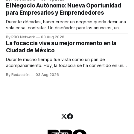
INTERIUS, el problema suele estar en otro lugar. Durante
El Negocio Autónomo: Nueva Oportunidad
una entrevista para el podcast SER PRO, el especialista en
para Empresarios y Emprendedores
marketing digital explicó que
Durante décadas, hacer crecer un negocio quería decir una
sola cosa: contratar. Un diseñador para los anuncios, un
especialista en marketing para las campañas, un copywriter
By PRO Network
03 Aug 2026
para los textos, alguien que supiera de publicidad digital
La focaccia vive su mejor momento en la
para encontrar prospectos, un vendedor para atender
Ciudad de México
llamadas y mensajes, y —con suerte— una persona
Durante mucho tiempo fue vista como un pan de
acompañamiento. Hoy, la focaccia se ha convertido en uno
de los platillos favoritos de quienes buscan cocina
By Redacción
03 Aug 2026
artesanal, ingredientes de calidad y experiencias que
invitan a compartir alrededor de la mesa. Durante mucho
tiempo, hablar de cocina italiana era siempre de