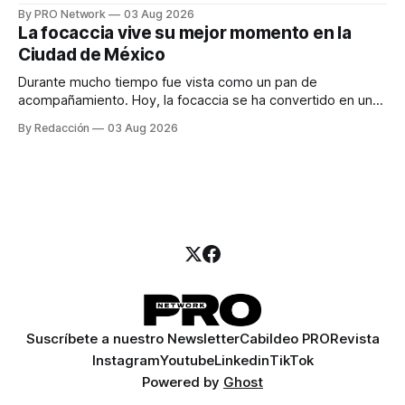
especialista en marketing para las campañas, un copywriter
By PRO Network
03 Aug 2026
para los textos, alguien que supiera de publicidad digital
La focaccia vive su mejor momento en la
para encontrar prospectos, un vendedor para atender
Ciudad de México
llamadas y mensajes, y —con suerte— una persona
Durante mucho tiempo fue vista como un pan de
acompañamiento. Hoy, la focaccia se ha convertido en uno
de los platillos favoritos de quienes buscan cocina
By Redacción
03 Aug 2026
artesanal, ingredientes de calidad y experiencias que
invitan a compartir alrededor de la mesa. Durante mucho
tiempo, hablar de cocina italiana era siempre de
Suscríbete a nuestro Newsletter
Cabildeo PRO
Revista
Instagram
Youtube
Linkedin
TikTok
Powered by
Ghost