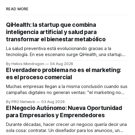
READ MORE
QiHealth: la startup que combina
inteligencia artificial y salud para
transformar el bienestar metabólico
La salud preventiva está evolucionando gracias a la
tecnología. En ese escenario surge QiHealth, una startup
que desarrolla un ecosistema digital capaz de integrar
By Helios Mondragon
04 Aug 2026
dispositivos inteligentes, inteligencia artificial y monitoreo
El verdadero problema no es el marketing:
en tiempo real para ayudar a las personas a tomar mejores
es el proceso comercial
decisiones sobre su salud metabólica. Su propuesta busca
responder
Muchas empresas llegan a la misma conclusión cuando sus
campañas digitales no generan ventas: "el marketing no
funciona". Sin embargo, para Marcelo Gutiérrez, CEO de
By PRO Network
03 Aug 2026
INTERIUS, el problema suele estar en otro lugar. Durante
El Negocio Autónomo: Nueva Oportunidad
una entrevista para el podcast SER PRO, el especialista en
para Empresarios y Emprendedores
marketing digital explicó que
Durante décadas, hacer crecer un negocio quería decir una
sola cosa: contratar. Un diseñador para los anuncios, un