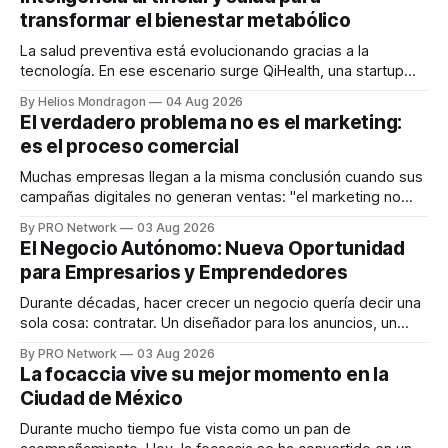
transformar el bienestar metabólico
La salud preventiva está evolucionando gracias a la
tecnología. En ese escenario surge QiHealth, una startup
que desarrolla un ecosistema digital capaz de integrar
By Helios Mondragon
04 Aug 2026
dispositivos inteligentes, inteligencia artificial y monitoreo
El verdadero problema no es el marketing:
en tiempo real para ayudar a las personas a tomar mejores
es el proceso comercial
decisiones sobre su salud metabólica. Su propuesta busca
responder
Muchas empresas llegan a la misma conclusión cuando sus
campañas digitales no generan ventas: "el marketing no
funciona". Sin embargo, para Marcelo Gutiérrez, CEO de
By PRO Network
03 Aug 2026
INTERIUS, el problema suele estar en otro lugar. Durante
El Negocio Autónomo: Nueva Oportunidad
una entrevista para el podcast SER PRO, el especialista en
para Empresarios y Emprendedores
marketing digital explicó que
Durante décadas, hacer crecer un negocio quería decir una
sola cosa: contratar. Un diseñador para los anuncios, un
especialista en marketing para las campañas, un copywriter
By PRO Network
03 Aug 2026
para los textos, alguien que supiera de publicidad digital
La focaccia vive su mejor momento en la
para encontrar prospectos, un vendedor para atender
Ciudad de México
llamadas y mensajes, y —con suerte— una persona
Durante mucho tiempo fue vista como un pan de