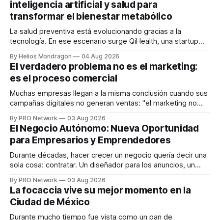
inteligencia artificial y salud para
transformar el bienestar metabólico
La salud preventiva está evolucionando gracias a la
tecnología. En ese escenario surge QiHealth, una startup
que desarrolla un ecosistema digital capaz de integrar
By Helios Mondragon
04 Aug 2026
dispositivos inteligentes, inteligencia artificial y monitoreo
El verdadero problema no es el marketing:
en tiempo real para ayudar a las personas a tomar mejores
es el proceso comercial
decisiones sobre su salud metabólica. Su propuesta busca
responder
Muchas empresas llegan a la misma conclusión cuando sus
campañas digitales no generan ventas: "el marketing no
funciona". Sin embargo, para Marcelo Gutiérrez, CEO de
By PRO Network
03 Aug 2026
INTERIUS, el problema suele estar en otro lugar. Durante
El Negocio Autónomo: Nueva Oportunidad
una entrevista para el podcast SER PRO, el especialista en
para Empresarios y Emprendedores
marketing digital explicó que
Durante décadas, hacer crecer un negocio quería decir una
sola cosa: contratar. Un diseñador para los anuncios, un
especialista en marketing para las campañas, un copywriter
By PRO Network
03 Aug 2026
para los textos, alguien que supiera de publicidad digital
La focaccia vive su mejor momento en la
para encontrar prospectos, un vendedor para atender
Ciudad de México
llamadas y mensajes, y —con suerte— una persona
Durante mucho tiempo fue vista como un pan de