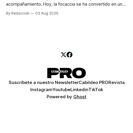
acompañamiento. Hoy, la focaccia se ha convertido en uno
de los platillos favoritos de quienes buscan cocina
By Redacción
03 Aug 2026
artesanal, ingredientes de calidad y experiencias que
invitan a compartir alrededor de la mesa. Durante mucho
tiempo, hablar de cocina italiana era siempre de
Suscríbete a nuestro Newsletter
Cabildeo PRO
Revista
Instagram
Youtube
Linkedin
TikTok
Powered by
Ghost