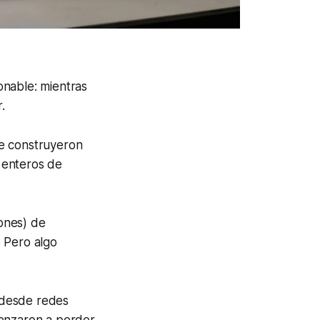
onable: mientras
.
se construyeron
 enteros de
lones) de
 Pero algo
(desde redes