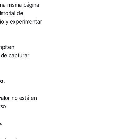
 una misma página
storial de
tio y experimentar
mpiten
 de capturar
o.
alor no está en
so.
.