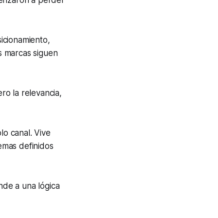
menzaron a perder
icionamiento,
s marcas siguen
ro la relevancia,
o canal. Vive
emas definidos
de a una lógica