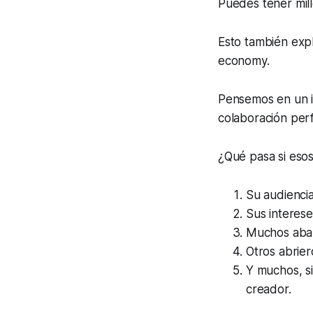
Puedes tener mill
Esto también exp
economy.
Pensemos en un in
colaboración per
¿Qué pasa si esos
Su audiencia
Sus interes
Muchos aban
Otros abrie
Y muchos, s
creador.