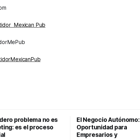
or.com
rtidor Mexican Pub
tidorMePub
tidorMexicanPub
adero problema no es
El Negocio Autónomo
ting: es el proceso
Oportunidad para
al
Empresarios y