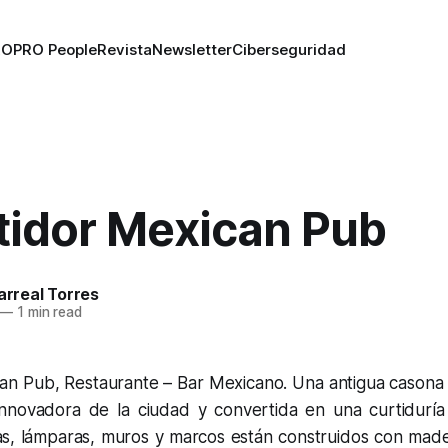
RO
PRO People
Revista
Newsletter
Ciberseguridad
rtidor Mexican Pub
larreal Torres
—
1 min read
can Pub, Restaurante – Bar Mexicano. Una antigua casona 
innovadora de la ciudad y convertida en una curtidurí
ras, lámparas, muros y marcos están construidos con made