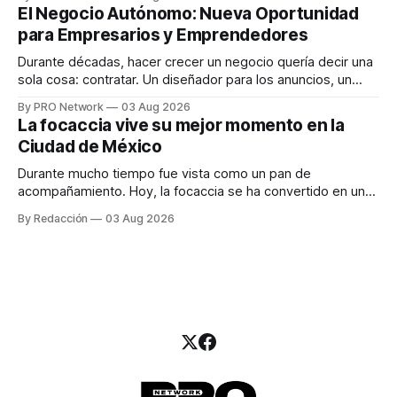
INTERIUS, el problema suele estar en otro lugar. Durante
El Negocio Autónomo: Nueva Oportunidad
una entrevista para el podcast SER PRO, el especialista en
para Empresarios y Emprendedores
marketing digital explicó que
Durante décadas, hacer crecer un negocio quería decir una
sola cosa: contratar. Un diseñador para los anuncios, un
especialista en marketing para las campañas, un copywriter
By PRO Network
03 Aug 2026
para los textos, alguien que supiera de publicidad digital
La focaccia vive su mejor momento en la
para encontrar prospectos, un vendedor para atender
Ciudad de México
llamadas y mensajes, y —con suerte— una persona
Durante mucho tiempo fue vista como un pan de
acompañamiento. Hoy, la focaccia se ha convertido en uno
de los platillos favoritos de quienes buscan cocina
By Redacción
03 Aug 2026
artesanal, ingredientes de calidad y experiencias que
invitan a compartir alrededor de la mesa. Durante mucho
tiempo, hablar de cocina italiana era siempre de