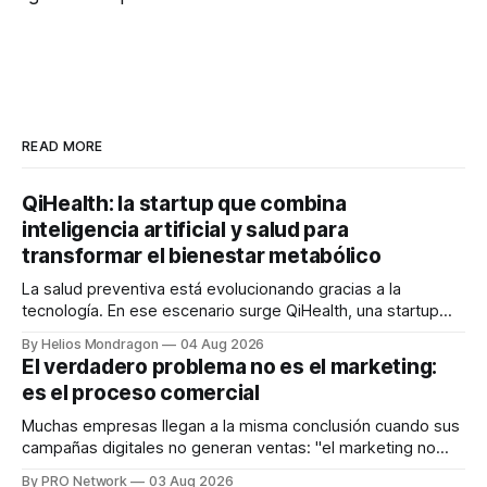
READ MORE
QiHealth: la startup que combina
inteligencia artificial y salud para
transformar el bienestar metabólico
La salud preventiva está evolucionando gracias a la
tecnología. En ese escenario surge QiHealth, una startup
que desarrolla un ecosistema digital capaz de integrar
By Helios Mondragon
04 Aug 2026
dispositivos inteligentes, inteligencia artificial y monitoreo
El verdadero problema no es el marketing:
en tiempo real para ayudar a las personas a tomar mejores
es el proceso comercial
decisiones sobre su salud metabólica. Su propuesta busca
responder
Muchas empresas llegan a la misma conclusión cuando sus
campañas digitales no generan ventas: "el marketing no
funciona". Sin embargo, para Marcelo Gutiérrez, CEO de
By PRO Network
03 Aug 2026