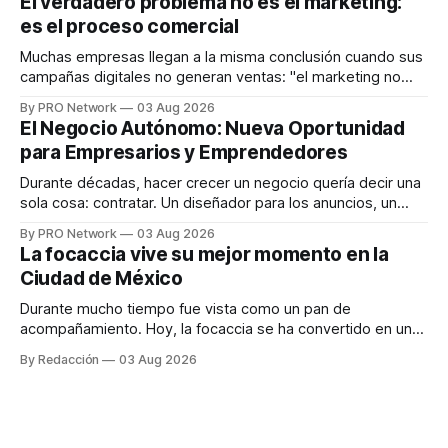
El verdadero problema no es el marketing:
en tiempo real para ayudar a las personas a tomar mejores
es el proceso comercial
decisiones sobre su salud metabólica. Su propuesta busca
responder
Muchas empresas llegan a la misma conclusión cuando sus
campañas digitales no generan ventas: "el marketing no
funciona". Sin embargo, para Marcelo Gutiérrez, CEO de
By PRO Network
03 Aug 2026
INTERIUS, el problema suele estar en otro lugar. Durante
El Negocio Autónomo: Nueva Oportunidad
una entrevista para el podcast SER PRO, el especialista en
para Empresarios y Emprendedores
marketing digital explicó que
Durante décadas, hacer crecer un negocio quería decir una
sola cosa: contratar. Un diseñador para los anuncios, un
especialista en marketing para las campañas, un copywriter
By PRO Network
03 Aug 2026
para los textos, alguien que supiera de publicidad digital
La focaccia vive su mejor momento en la
para encontrar prospectos, un vendedor para atender
Ciudad de México
llamadas y mensajes, y —con suerte— una persona
Durante mucho tiempo fue vista como un pan de
acompañamiento. Hoy, la focaccia se ha convertido en uno
de los platillos favoritos de quienes buscan cocina
By Redacción
03 Aug 2026
artesanal, ingredientes de calidad y experiencias que
invitan a compartir alrededor de la mesa. Durante mucho
tiempo, hablar de cocina italiana era siempre de