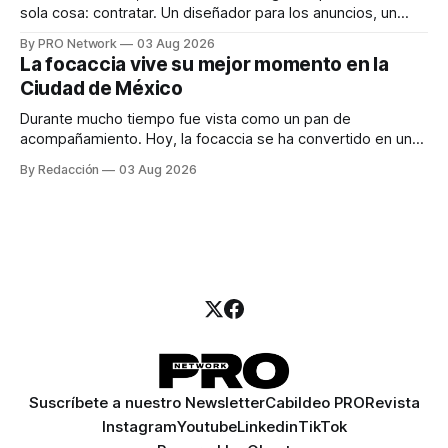
sola cosa: contratar. Un diseñador para los anuncios, un
especialista en marketing para las campañas, un copywriter
By PRO Network
03 Aug 2026
para los textos, alguien que supiera de publicidad digital
La focaccia vive su mejor momento en la
para encontrar prospectos, un vendedor para atender
Ciudad de México
llamadas y mensajes, y —con suerte— una persona
Durante mucho tiempo fue vista como un pan de
acompañamiento. Hoy, la focaccia se ha convertido en uno
de los platillos favoritos de quienes buscan cocina
By Redacción
03 Aug 2026
artesanal, ingredientes de calidad y experiencias que
invitan a compartir alrededor de la mesa. Durante mucho
tiempo, hablar de cocina italiana era siempre de
Suscríbete a nuestro Newsletter
Cabildeo PRO
Revista
Instagram
Youtube
Linkedin
TikTok