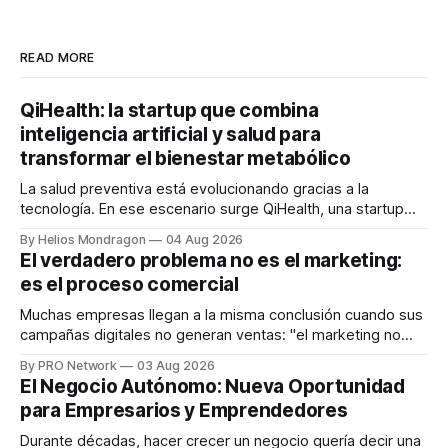
READ MORE
QiHealth: la startup que combina
inteligencia artificial y salud para
transformar el bienestar metabólico
La salud preventiva está evolucionando gracias a la
tecnología. En ese escenario surge QiHealth, una startup
que desarrolla un ecosistema digital capaz de integrar
By Helios Mondragon
04 Aug 2026
dispositivos inteligentes, inteligencia artificial y monitoreo
El verdadero problema no es el marketing:
en tiempo real para ayudar a las personas a tomar mejores
es el proceso comercial
decisiones sobre su salud metabólica. Su propuesta busca
responder
Muchas empresas llegan a la misma conclusión cuando sus
campañas digitales no generan ventas: "el marketing no
funciona". Sin embargo, para Marcelo Gutiérrez, CEO de
By PRO Network
03 Aug 2026
INTERIUS, el problema suele estar en otro lugar. Durante
El Negocio Autónomo: Nueva Oportunidad
una entrevista para el podcast SER PRO, el especialista en
para Empresarios y Emprendedores
marketing digital explicó que
Durante décadas, hacer crecer un negocio quería decir una