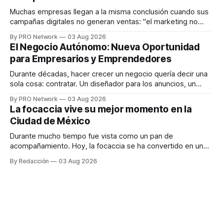
responder
Muchas empresas llegan a la misma conclusión cuando sus
campañas digitales no generan ventas: "el marketing no
funciona". Sin embargo, para Marcelo Gutiérrez, CEO de
By PRO Network
03 Aug 2026
INTERIUS, el problema suele estar en otro lugar. Durante
El Negocio Autónomo: Nueva Oportunidad
una entrevista para el podcast SER PRO, el especialista en
para Empresarios y Emprendedores
marketing digital explicó que
Durante décadas, hacer crecer un negocio quería decir una
sola cosa: contratar. Un diseñador para los anuncios, un
especialista en marketing para las campañas, un copywriter
By PRO Network
03 Aug 2026
para los textos, alguien que supiera de publicidad digital
La focaccia vive su mejor momento en la
para encontrar prospectos, un vendedor para atender
Ciudad de México
llamadas y mensajes, y —con suerte— una persona
Durante mucho tiempo fue vista como un pan de
acompañamiento. Hoy, la focaccia se ha convertido en uno
de los platillos favoritos de quienes buscan cocina
By Redacción
03 Aug 2026
artesanal, ingredientes de calidad y experiencias que
invitan a compartir alrededor de la mesa. Durante mucho
tiempo, hablar de cocina italiana era siempre de