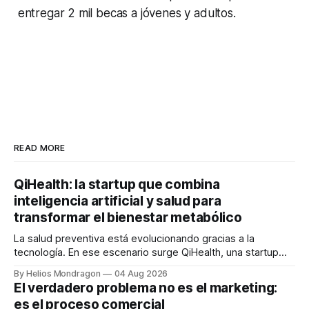
entregar 2 mil becas a jóvenes y adultos.
READ MORE
QiHealth: la startup que combina
inteligencia artificial y salud para
transformar el bienestar metabólico
La salud preventiva está evolucionando gracias a la
tecnología. En ese escenario surge QiHealth, una startup
que desarrolla un ecosistema digital capaz de integrar
By Helios Mondragon
04 Aug 2026
dispositivos inteligentes, inteligencia artificial y monitoreo
El verdadero problema no es el marketing:
en tiempo real para ayudar a las personas a tomar mejores
es el proceso comercial
decisiones sobre su salud metabólica. Su propuesta busca