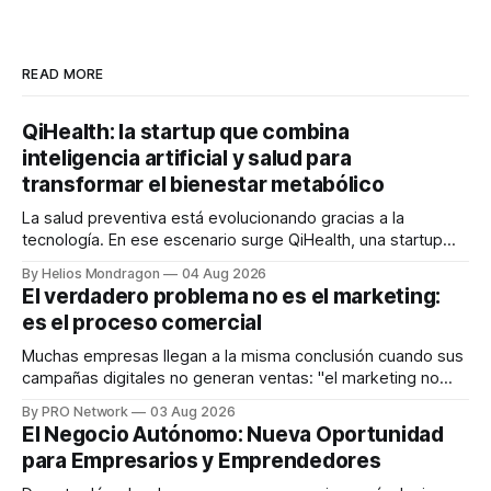
READ MORE
QiHealth: la startup que combina
inteligencia artificial y salud para
transformar el bienestar metabólico
La salud preventiva está evolucionando gracias a la
tecnología. En ese escenario surge QiHealth, una startup
que desarrolla un ecosistema digital capaz de integrar
By Helios Mondragon
04 Aug 2026
dispositivos inteligentes, inteligencia artificial y monitoreo
El verdadero problema no es el marketing:
en tiempo real para ayudar a las personas a tomar mejores
es el proceso comercial
decisiones sobre su salud metabólica. Su propuesta busca
responder
Muchas empresas llegan a la misma conclusión cuando sus
campañas digitales no generan ventas: "el marketing no
funciona". Sin embargo, para Marcelo Gutiérrez, CEO de
By PRO Network
03 Aug 2026
INTERIUS, el problema suele estar en otro lugar. Durante
El Negocio Autónomo: Nueva Oportunidad
una entrevista para el podcast SER PRO, el especialista en
para Empresarios y Emprendedores
marketing digital explicó que