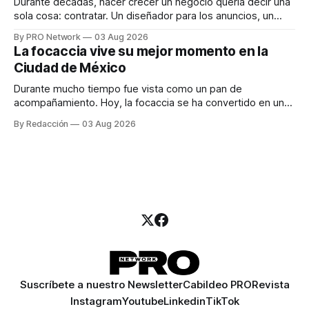
Durante décadas, hacer crecer un negocio quería decir una
sola cosa: contratar. Un diseñador para los anuncios, un
especialista en marketing para las campañas, un copywriter
By PRO Network
03 Aug 2026
para los textos, alguien que supiera de publicidad digital
La focaccia vive su mejor momento en la
para encontrar prospectos, un vendedor para atender
Ciudad de México
llamadas y mensajes, y —con suerte— una persona
Durante mucho tiempo fue vista como un pan de
acompañamiento. Hoy, la focaccia se ha convertido en uno
de los platillos favoritos de quienes buscan cocina
By Redacción
03 Aug 2026
artesanal, ingredientes de calidad y experiencias que
invitan a compartir alrededor de la mesa. Durante mucho
tiempo, hablar de cocina italiana era siempre de
Suscríbete a nuestro Newsletter
Cabildeo PRO
Revista
Instagram
Youtube
Linkedin
TikTok