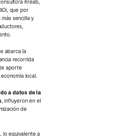
consultora Kreab,
iDi, que por
 más sencilla y
nductores,
iento.
ue abarca la
tancia recorrida
ste aporte
a economía local.
do a datos de la
s
, influyeron en el
mización de
o
, lo equivalente a