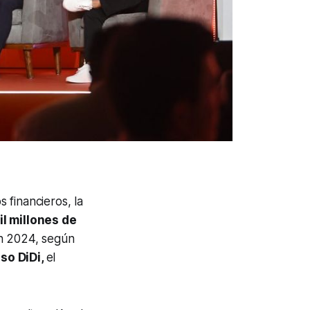
s financieros, la
l millones de
en 2024, según
so DiDi,
el