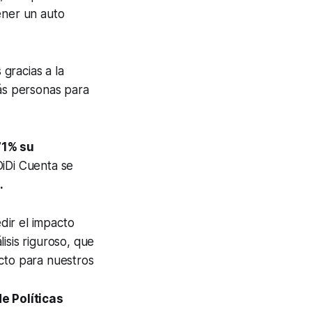
ener un auto
gracias a la
ás personas para
71% su
DiDi Cuenta se
.
dir el impacto
isis riguroso, que
acto para nuestros
de Políticas