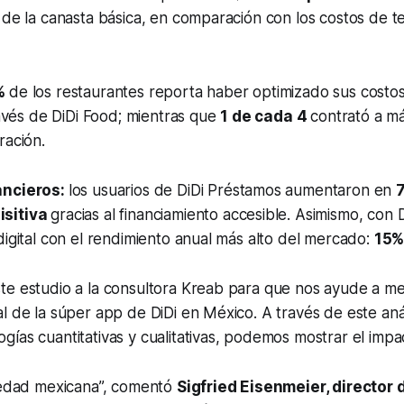
 de la canasta básica, en comparación con los costos de t
5%
de los restaurantes reporta haber optimizado sus costos 
través de DiDi Food; mientras que
1 de cada 4
contrató a m
ración.
ancieros:
los usuarios de DiDi Préstamos aumentaron en
isitiva
gracias al financiamiento accesible. Asimismo, con 
digital con el rendimiento anual más alto del mercado:
15%
te estudio a la consultora Kreab para que nos ayude a me
l de la súper app de DiDi en México. A través de este anál
ías cuantitativas y cualitativas, podemos mostrar el imp
iedad mexicana”, c
omentó
Sigfried Eisenmeier, director 