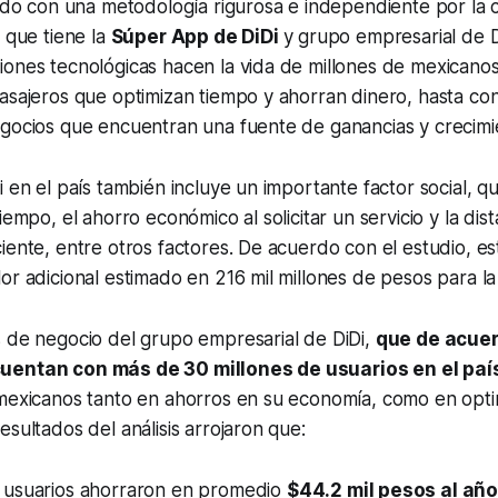
zado con una metodología rigurosa e independiente por la 
o que tiene la
Súper App de DiDi
y grupo empresarial de D
ones tecnológicas hacen la vida de millones de mexicanos
asajeros que optimizan tiempo y ahorran dinero, hasta co
egocios que encuentran una fuente de ganancias y crecim
i en el país también incluye un importante factor social, q
iempo, el ahorro económico al solicitar un servicio y la dis
iente, entre otros factores. De acuerdo con el estudio, e
or adicional estimado en 216 mil millones de pesos para l
s de negocio del grupo empresarial de DiDi,
que de acuer
uentan con más de 30 millones de usuarios en el paí
 mexicanos tanto en ahorros en su economía, como en opti
esultados del análisis arrojaron que:
s usuarios ahorraron en promedio
$44.2 mil pesos al añ