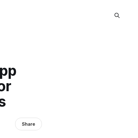
App
or
s
Share