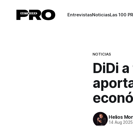
Entrevistas
Noticias
Las 100 P
NOTICIAS
DiDi a
aporta
econó
Helios Mo
14 Aug 2025