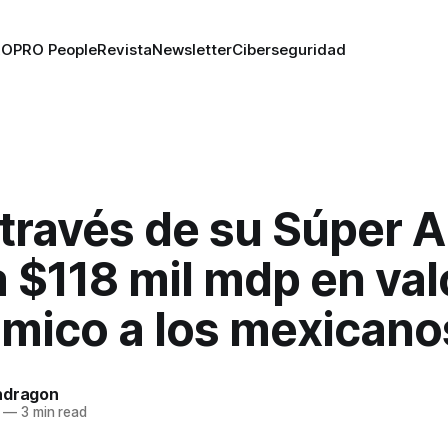
RO
PRO People
Revista
Newsletter
Ciberseguridad
 través de su Súper 
 $118 mil mdp en val
mico a los mexicano
ndragon
—
3 min read