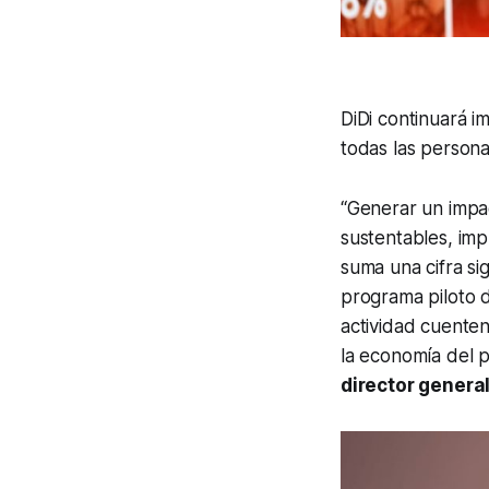
DiDi continuará i
todas las person
“Generar un impac
sustentables, impu
suma una cifra si
programa piloto d
actividad cuenten
la economía del p
director genera