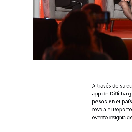
A través de su eco
app de
DiDi ha 
pesos en el paí
revela el Report
evento insignia d