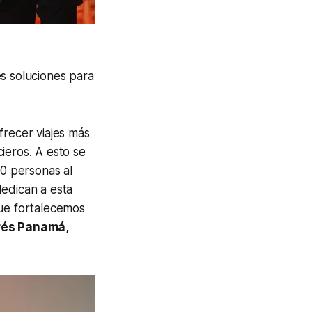
es soluciones para
frecer viajes más
cieros. A esto se
00 personas al
dedican a esta
que fortalecemos
rés Panamá,