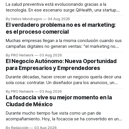
La salud preventiva está evolucionando gracias a la
tecnología. En ese escenario surge QiHealth, una startup
que desarrolla un ecosistema digital capaz de integrar
By Helios Mondragon
04 Aug 2026
dispositivos inteligentes, inteligencia artificial y monitoreo
El verdadero problema no es el marketing:
en tiempo real para ayudar a las personas a tomar mejores
es el proceso comercial
decisiones sobre su salud metabólica. Su propuesta busca
responder
Muchas empresas llegan a la misma conclusión cuando sus
campañas digitales no generan ventas: "el marketing no
funciona". Sin embargo, para Marcelo Gutiérrez, CEO de
By PRO Network
03 Aug 2026
INTERIUS, el problema suele estar en otro lugar. Durante
El Negocio Autónomo: Nueva Oportunidad
una entrevista para el podcast SER PRO, el especialista en
para Empresarios y Emprendedores
marketing digital explicó que
Durante décadas, hacer crecer un negocio quería decir una
sola cosa: contratar. Un diseñador para los anuncios, un
especialista en marketing para las campañas, un copywriter
By PRO Network
03 Aug 2026
para los textos, alguien que supiera de publicidad digital
La focaccia vive su mejor momento en la
para encontrar prospectos, un vendedor para atender
Ciudad de México
llamadas y mensajes, y —con suerte— una persona
Durante mucho tiempo fue vista como un pan de
acompañamiento. Hoy, la focaccia se ha convertido en uno
de los platillos favoritos de quienes buscan cocina
By Redacción
03 Aug 2026