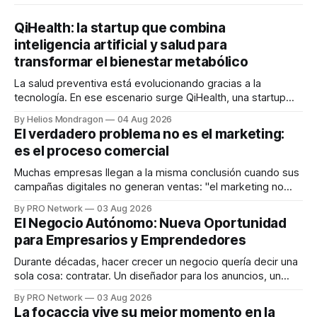
QiHealth: la startup que combina
inteligencia artificial y salud para
transformar el bienestar metabólico
La salud preventiva está evolucionando gracias a la
tecnología. En ese escenario surge QiHealth, una startup
que desarrolla un ecosistema digital capaz de integrar
By Helios Mondragon
04 Aug 2026
dispositivos inteligentes, inteligencia artificial y monitoreo
El verdadero problema no es el marketing:
en tiempo real para ayudar a las personas a tomar mejores
es el proceso comercial
decisiones sobre su salud metabólica. Su propuesta busca
responder
Muchas empresas llegan a la misma conclusión cuando sus
campañas digitales no generan ventas: "el marketing no
funciona". Sin embargo, para Marcelo Gutiérrez, CEO de
By PRO Network
03 Aug 2026
INTERIUS, el problema suele estar en otro lugar. Durante
El Negocio Autónomo: Nueva Oportunidad
una entrevista para el podcast SER PRO, el especialista en
para Empresarios y Emprendedores
marketing digital explicó que
Durante décadas, hacer crecer un negocio quería decir una
sola cosa: contratar. Un diseñador para los anuncios, un
especialista en marketing para las campañas, un copywriter
By PRO Network
03 Aug 2026
para los textos, alguien que supiera de publicidad digital
La focaccia vive su mejor momento en la