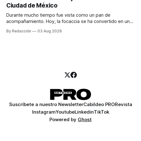
para encontrar prospectos, un vendedor para atender
Ciudad de México
llamadas y mensajes, y —con suerte— una persona
Durante mucho tiempo fue vista como un pan de
acompañamiento. Hoy, la focaccia se ha convertido en uno
de los platillos favoritos de quienes buscan cocina
By Redacción
03 Aug 2026
artesanal, ingredientes de calidad y experiencias que
invitan a compartir alrededor de la mesa. Durante mucho
tiempo, hablar de cocina italiana era siempre de
Suscríbete a nuestro Newsletter
Cabildeo PRO
Revista
Instagram
Youtube
Linkedin
TikTok
Powered by
Ghost