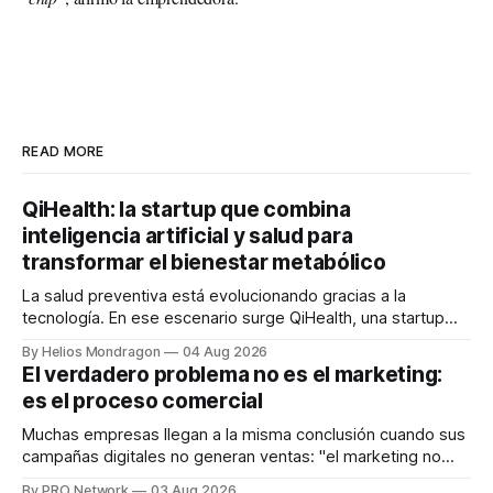
READ MORE
QiHealth: la startup que combina
inteligencia artificial y salud para
transformar el bienestar metabólico
La salud preventiva está evolucionando gracias a la
tecnología. En ese escenario surge QiHealth, una startup
que desarrolla un ecosistema digital capaz de integrar
By Helios Mondragon
04 Aug 2026
dispositivos inteligentes, inteligencia artificial y monitoreo
El verdadero problema no es el marketing:
en tiempo real para ayudar a las personas a tomar mejores
es el proceso comercial
decisiones sobre su salud metabólica. Su propuesta busca
responder
Muchas empresas llegan a la misma conclusión cuando sus
campañas digitales no generan ventas: "el marketing no
funciona". Sin embargo, para Marcelo Gutiérrez, CEO de
By PRO Network
03 Aug 2026