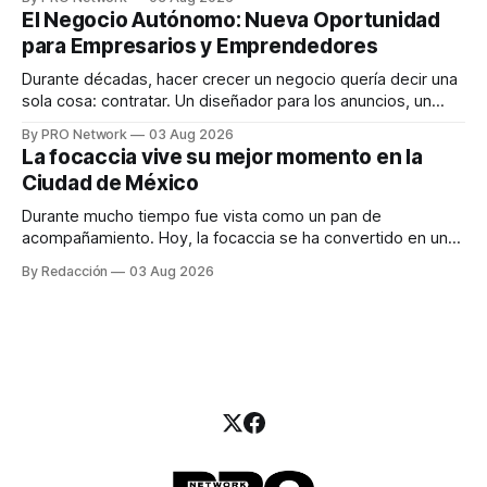
INTERIUS, el problema suele estar en otro lugar. Durante
El Negocio Autónomo: Nueva Oportunidad
una entrevista para el podcast SER PRO, el especialista en
para Empresarios y Emprendedores
marketing digital explicó que
Durante décadas, hacer crecer un negocio quería decir una
sola cosa: contratar. Un diseñador para los anuncios, un
especialista en marketing para las campañas, un copywriter
By PRO Network
03 Aug 2026
para los textos, alguien que supiera de publicidad digital
La focaccia vive su mejor momento en la
para encontrar prospectos, un vendedor para atender
Ciudad de México
llamadas y mensajes, y —con suerte— una persona
Durante mucho tiempo fue vista como un pan de
acompañamiento. Hoy, la focaccia se ha convertido en uno
de los platillos favoritos de quienes buscan cocina
By Redacción
03 Aug 2026
artesanal, ingredientes de calidad y experiencias que
invitan a compartir alrededor de la mesa. Durante mucho
tiempo, hablar de cocina italiana era siempre de