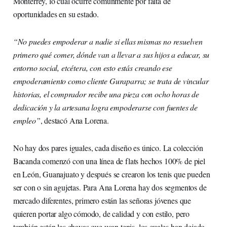
Monterrey, lo cual ocurre comúnmente por falta de
oportunidades en su estado.
“No puedes empoderar a nadie si ellas mismas no resuelven
primero qué comer, dónde van a llevar a sus hijos a educar, su
entorno social, etcétera, con esto estás creando ese
empoderamiento como cliente Guraparra; se trata de vincular
historias, el comprador recibe una pieza con ocho horas de
dedicación y la artesana logra empoderarse con fuentes de
empleo”
, destacó Ana Lorena.
No hay dos pares iguales, cada diseño es único. La colección
Bacanda comenzó con una línea de flats hechos 100% de piel
en León, Guanajuato y después se crearon los tenis que pueden
ser con o sin agujetas. Para Ana Lorena hay dos segmentos de
mercado diferentes, primero están las señoras jóvenes que
quieren portar algo cómodo, de calidad y con estilo, pero
también están las chavas que usan tenis, los cuales han dejado