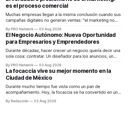
en tiempo real para ayudar a las personas a tomar mejores
es el proceso comercial
decisiones sobre su salud metabólica. Su propuesta busca
responder
Muchas empresas llegan a la misma conclusión cuando sus
campañas digitales no generan ventas: "el marketing no
funciona". Sin embargo, para Marcelo Gutiérrez, CEO de
By PRO Network
03 Aug 2026
INTERIUS, el problema suele estar en otro lugar. Durante
El Negocio Autónomo: Nueva Oportunidad
una entrevista para el podcast SER PRO, el especialista en
para Empresarios y Emprendedores
marketing digital explicó que
Durante décadas, hacer crecer un negocio quería decir una
sola cosa: contratar. Un diseñador para los anuncios, un
especialista en marketing para las campañas, un copywriter
By PRO Network
03 Aug 2026
para los textos, alguien que supiera de publicidad digital
La focaccia vive su mejor momento en la
para encontrar prospectos, un vendedor para atender
Ciudad de México
llamadas y mensajes, y —con suerte— una persona
Durante mucho tiempo fue vista como un pan de
acompañamiento. Hoy, la focaccia se ha convertido en uno
de los platillos favoritos de quienes buscan cocina
By Redacción
03 Aug 2026
artesanal, ingredientes de calidad y experiencias que
invitan a compartir alrededor de la mesa. Durante mucho
tiempo, hablar de cocina italiana era siempre de