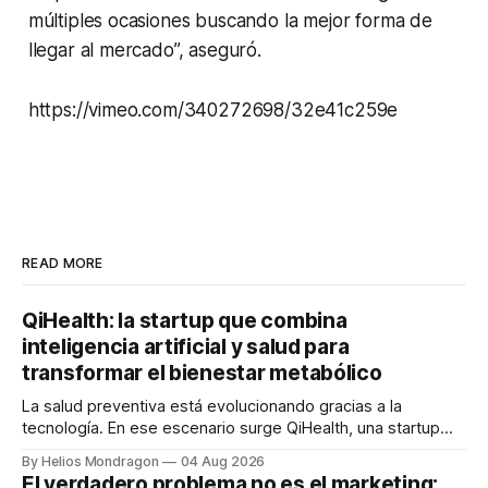
múltiples ocasiones buscando la mejor forma de
llegar al mercado”, aseguró.
https://vimeo.com/340272698/32e41c259e
READ MORE
QiHealth: la startup que combina
inteligencia artificial y salud para
transformar el bienestar metabólico
La salud preventiva está evolucionando gracias a la
tecnología. En ese escenario surge QiHealth, una startup
que desarrolla un ecosistema digital capaz de integrar
By Helios Mondragon
04 Aug 2026
dispositivos inteligentes, inteligencia artificial y monitoreo
El verdadero problema no es el marketing: