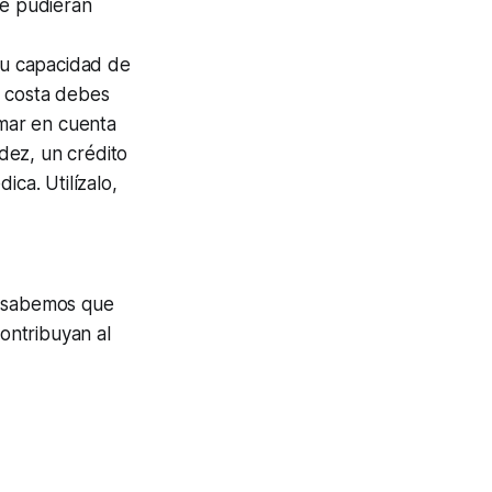
ue pudieran
 tu capacidad de
a costa debes
tomar en cuenta
idez, un crédito
ca. Utilízalo,
, sabemos que
ontribuyan al