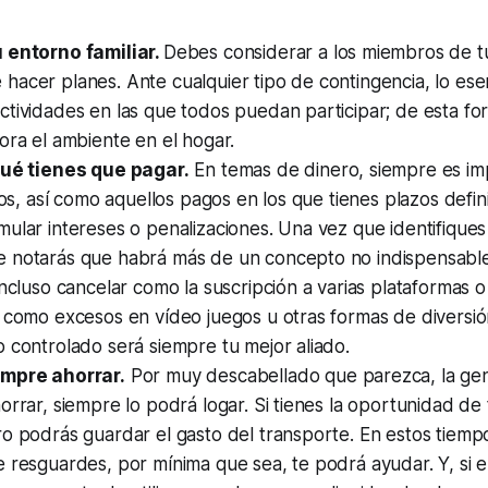
 entorno familiar.
Debes considerar a los miembros de tu 
acer planes. Ante cualquier tipo de contingencia, lo esen
ctividades en las que todos puedan participar; de esta f
ora el ambiente en el hogar.
qué tienes que pagar.
En temas de dinero, siempre es imp
ijos, así como aquellos pagos en los que tienes plazos defi
ular intereses o penalizaciones. Una vez que identifiques 
 notarás que habrá más de un concepto no indispensabl
incluso cancelar como la suscripción a varias plataformas
 como excesos en vídeo juegos u otras formas de diversió
 controlado será siempre tu mejor aliado.
empre ahorrar.
Por muy descabellado que parezca, la gen
orrar, siempre lo podrá logar. Si tienes la oportunidad de
o podrás guardar el gasto del transporte. En estos tiemp
 resguardes, por mínima que sea, te podrá ayudar. Y, si e