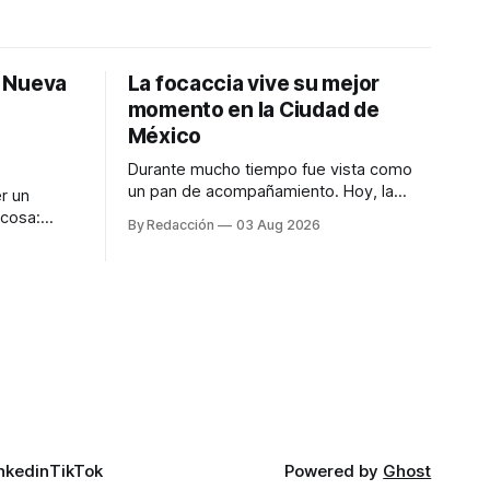
: Nueva
La focaccia vive su mejor
momento en la Ciudad de
México
Durante mucho tiempo fue vista como
un pan de acompañamiento. Hoy, la
r un
focaccia se ha convertido en uno de los
 cosa:
By Redacción
03 Aug 2026
platillos favoritos de quienes buscan
os
cocina artesanal, ingredientes de calidad
marketing
y experiencias que invitan a compartir
iter para
alrededor de la mesa. Durante mucho
a de
tiempo, hablar de cocina italiana era
ar
siempre de
a atender
n suerte—
nkedin
TikTok
Powered by
Ghost