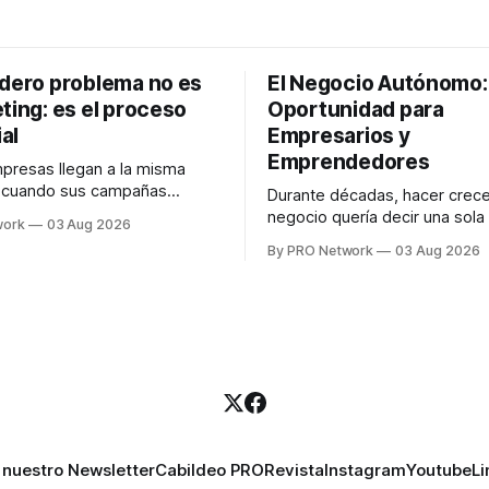
adero problema no es
El Negocio Autónomo
ting: es el proceso
Oportunidad para
al
Empresarios y
Emprendedores
resas llegan a la misma
n cuando sus campañas
Durante décadas, hacer crece
o generan ventas: "el
negocio quería decir una sola
work
03 Aug 2026
no funciona". Sin embargo,
contratar. Un diseñador para l
By PRO Network
03 Aug 2026
lo Gutiérrez, CEO de
anuncios, un especialista en 
el problema suele estar en
para las campañas, un copywr
los textos, alguien que supier
R PRO, el especialista en
publicidad digital para encontr
igital explicó que
prospectos, un vendedor par
llamadas y mensajes, y —co
una persona
 nuestro Newsletter
Cabildeo PRO
Revista
Instagram
Youtube
Li