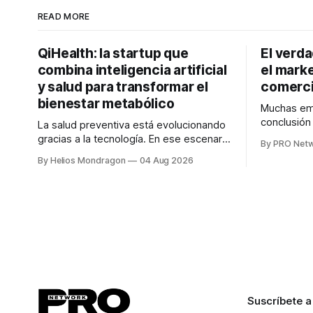
READ MORE
QiHealth: la startup que
El verd
combina inteligencia artificial
el marke
y salud para transformar el
comerci
bienestar metabólico
Muchas emp
conclusió
La salud preventiva está evolucionando
digitales n
gracias a la tecnología. En ese escenario
By PRO Net
marketing 
surge QiHealth, una startup que
By Helios Mondragon
04 Aug 2026
para Marce
desarrolla un ecosistema digital capaz
INTERIUS, 
de integrar dispositivos inteligentes,
otro lugar. Durante una entrevista para el
inteligencia artificial y monitoreo en
podcast SE
tiempo real para ayudar a las personas a
marketing d
tomar mejores decisiones sobre su
salud metabólica. Su propuesta busca
responder
Suscríbete a