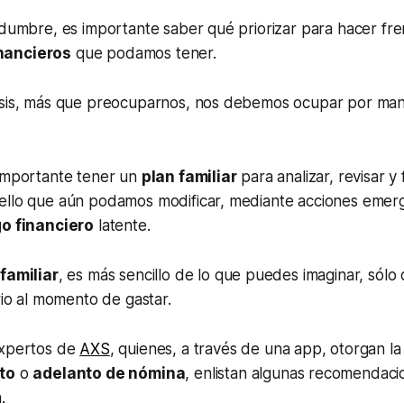
idumbre, es importante saber qué priorizar para hacer fre
nancieros
que podamos tener.
isis, más que preocuparnos, nos debemos ocupar por ma
 importante tener un
plan familiar
para analizar, revisar y
ello que aún podamos modificar, mediante acciones emer
go financiero
latente.
familiar
, es más sencillo de lo que puedes imaginar, sól
ario al momento de gastar.
expertos de
AXS
, quienes, a través de una
app
, otorgan l
to
o
adelanto de nómina
, enlistan algunas recomendac
.