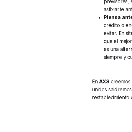
previsores, 
asfixiarte a
Piensa ante
crédito o e
evitar. En si
que el mejor
es una alter
siempre y c
En
AXS
creemos e
unidos saldremos
restablecimiento 