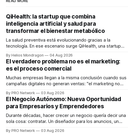
READ MORE
QiHealth: la startup que combina
inteligencia artificial y salud para
transformar el bienestar metabólico
La salud preventiva está evolucionando gracias a la
tecnología. En ese escenario surge QiHealth, una startup
que desarrolla un ecosistema digital capaz de integrar
By Helios Mondragon
04 Aug 2026
dispositivos inteligentes, inteligencia artificial y monitoreo
El verdadero problema no es el marketing:
en tiempo real para ayudar a las personas a tomar mejores
es el proceso comercial
decisiones sobre su salud metabólica. Su propuesta busca
responder
Muchas empresas llegan a la misma conclusión cuando sus
campañas digitales no generan ventas: "el marketing no
funciona". Sin embargo, para Marcelo Gutiérrez, CEO de
By PRO Network
03 Aug 2026
INTERIUS, el problema suele estar en otro lugar. Durante
El Negocio Autónomo: Nueva Oportunidad
una entrevista para el podcast SER PRO, el especialista en
para Empresarios y Emprendedores
marketing digital explicó que
Durante décadas, hacer crecer un negocio quería decir una
sola cosa: contratar. Un diseñador para los anuncios, un
especialista en marketing para las campañas, un copywriter
By PRO Network
03 Aug 2026
para los textos, alguien que supiera de publicidad digital