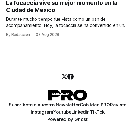
La focaccia vive su mejor momento en la
para encontrar prospectos, un vendedor para atender
Ciudad de México
llamadas y mensajes, y —con suerte— una persona
Durante mucho tiempo fue vista como un pan de
acompañamiento. Hoy, la focaccia se ha convertido en uno
de los platillos favoritos de quienes buscan cocina
By Redacción
03 Aug 2026
artesanal, ingredientes de calidad y experiencias que
invitan a compartir alrededor de la mesa. Durante mucho
tiempo, hablar de cocina italiana era siempre de
Suscríbete a nuestro Newsletter
Cabildeo PRO
Revista
Instagram
Youtube
Linkedin
TikTok
Powered by
Ghost