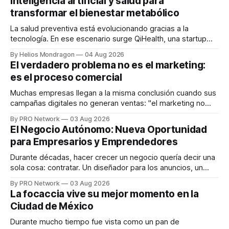
inteligencia artificial y salud para
transformar el bienestar metabólico
La salud preventiva está evolucionando gracias a la
tecnología. En ese escenario surge QiHealth, una startup
que desarrolla un ecosistema digital capaz de integrar
By Helios Mondragon
04 Aug 2026
dispositivos inteligentes, inteligencia artificial y monitoreo
El verdadero problema no es el marketing:
en tiempo real para ayudar a las personas a tomar mejores
es el proceso comercial
decisiones sobre su salud metabólica. Su propuesta busca
responder
Muchas empresas llegan a la misma conclusión cuando sus
campañas digitales no generan ventas: "el marketing no
funciona". Sin embargo, para Marcelo Gutiérrez, CEO de
By PRO Network
03 Aug 2026
INTERIUS, el problema suele estar en otro lugar. Durante
El Negocio Autónomo: Nueva Oportunidad
una entrevista para el podcast SER PRO, el especialista en
para Empresarios y Emprendedores
marketing digital explicó que
Durante décadas, hacer crecer un negocio quería decir una
sola cosa: contratar. Un diseñador para los anuncios, un
especialista en marketing para las campañas, un copywriter
By PRO Network
03 Aug 2026
para los textos, alguien que supiera de publicidad digital
La focaccia vive su mejor momento en la
para encontrar prospectos, un vendedor para atender
Ciudad de México
llamadas y mensajes, y —con suerte— una persona
Durante mucho tiempo fue vista como un pan de