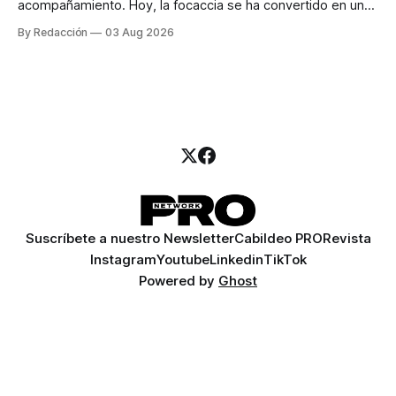
acompañamiento. Hoy, la focaccia se ha convertido en uno
de los platillos favoritos de quienes buscan cocina
By Redacción
03 Aug 2026
artesanal, ingredientes de calidad y experiencias que
invitan a compartir alrededor de la mesa. Durante mucho
tiempo, hablar de cocina italiana era siempre de
Suscríbete a nuestro Newsletter
Cabildeo PRO
Revista
Instagram
Youtube
Linkedin
TikTok
Powered by
Ghost