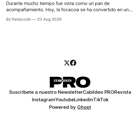
Durante mucho tiempo fue vista como un pan de
acompañamiento. Hoy, la focaccia se ha convertido en uno
de los platillos favoritos de quienes buscan cocina
By Redacción
03 Aug 2026
artesanal, ingredientes de calidad y experiencias que
invitan a compartir alrededor de la mesa. Durante mucho
tiempo, hablar de cocina italiana era siempre de
Suscríbete a nuestro Newsletter
Cabildeo PRO
Revista
Instagram
Youtube
Linkedin
TikTok
Powered by
Ghost