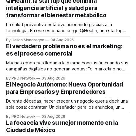
QiHealth: la startup que combina
inteligencia artificial y salud para
transformar el bienestar metabólico
La salud preventiva está evolucionando gracias a la
tecnología. En ese escenario surge QiHealth, una startup
que desarrolla un ecosistema digital capaz de integrar
By Helios Mondragon
04 Aug 2026
dispositivos inteligentes, inteligencia artificial y monitoreo
El verdadero problema no es el marketing:
en tiempo real para ayudar a las personas a tomar mejores
es el proceso comercial
decisiones sobre su salud metabólica. Su propuesta busca
responder
Muchas empresas llegan a la misma conclusión cuando sus
campañas digitales no generan ventas: "el marketing no
funciona". Sin embargo, para Marcelo Gutiérrez, CEO de
By PRO Network
03 Aug 2026
INTERIUS, el problema suele estar en otro lugar. Durante
El Negocio Autónomo: Nueva Oportunidad
una entrevista para el podcast SER PRO, el especialista en
para Empresarios y Emprendedores
marketing digital explicó que
Durante décadas, hacer crecer un negocio quería decir una
sola cosa: contratar. Un diseñador para los anuncios, un
especialista en marketing para las campañas, un copywriter
By PRO Network
03 Aug 2026
para los textos, alguien que supiera de publicidad digital
La focaccia vive su mejor momento en la
para encontrar prospectos, un vendedor para atender
Ciudad de México
llamadas y mensajes, y —con suerte— una persona