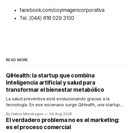
facebook.com/coyimagencorporativa
Tel. (044) 818 029 3100
READ MORE
QiHealth: la startup que combina
inteligencia artificial y salud para
transformar el bienestar metabólico
La salud preventiva está evolucionando gracias a la
tecnología. En ese escenario surge QiHealth, una startup
que desarrolla un ecosistema digital capaz de integrar
By Helios Mondragon
04 Aug 2026
dispositivos inteligentes, inteligencia artificial y monitoreo
El verdadero problema no es el marketing:
en tiempo real para ayudar a las personas a tomar mejores
es el proceso comercial
decisiones sobre su salud metabólica. Su propuesta busca