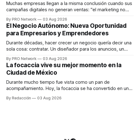
responder
Muchas empresas llegan a la misma conclusión cuando sus
campañas digitales no generan ventas: "el marketing no
funciona". Sin embargo, para Marcelo Gutiérrez, CEO de
By PRO Network
03 Aug 2026
INTERIUS, el problema suele estar en otro lugar. Durante
El Negocio Autónomo: Nueva Oportunidad
una entrevista para el podcast SER PRO, el especialista en
para Empresarios y Emprendedores
marketing digital explicó que
Durante décadas, hacer crecer un negocio quería decir una
sola cosa: contratar. Un diseñador para los anuncios, un
especialista en marketing para las campañas, un copywriter
By PRO Network
03 Aug 2026
para los textos, alguien que supiera de publicidad digital
La focaccia vive su mejor momento en la
para encontrar prospectos, un vendedor para atender
Ciudad de México
llamadas y mensajes, y —con suerte— una persona
Durante mucho tiempo fue vista como un pan de
acompañamiento. Hoy, la focaccia se ha convertido en uno
de los platillos favoritos de quienes buscan cocina
By Redacción
03 Aug 2026
artesanal, ingredientes de calidad y experiencias que
invitan a compartir alrededor de la mesa. Durante mucho
tiempo, hablar de cocina italiana era siempre de