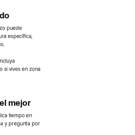
ado
nizo puede
ra específica,
o.
incluya
o si vives en zona
 el mejor
dica tiempo en
ica y pregunta por