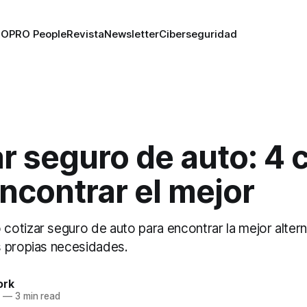
RO
PRO People
Revista
Newsletter
Ciberseguridad
r seguro de auto: 4 
ncontrar el mejor
otizar seguro de auto para encontrar la mejor altern
 propias necesidades.
ork
5
—
3 min read