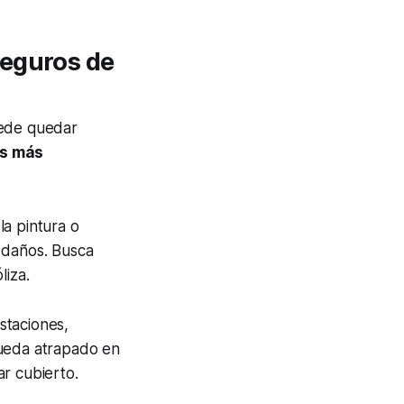
seguros de
uede quedar
os más
la pintura o
 daños. Busca
liza.
staciones,
queda atrapado en
r cubierto.