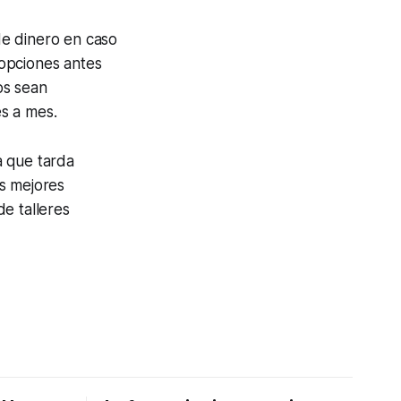
de dinero en caso
opciones antes
os sean
s a mes.
a que tarda
as mejores
e talleres