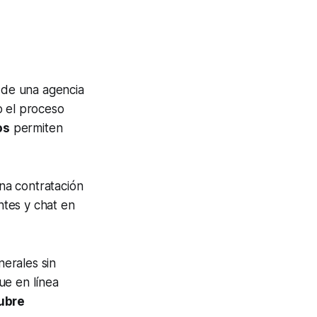
s de una agencia
o el proceso
os
permiten
na contratación
ntes y chat en
nerales sin
ue en línea
ubre