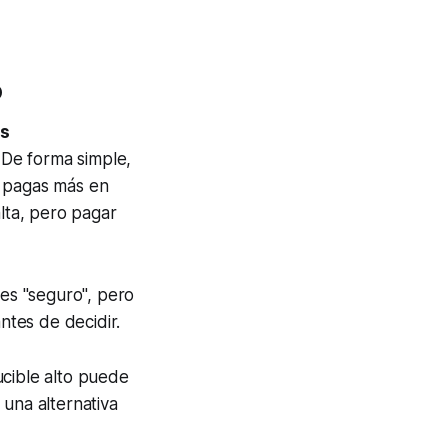
o
ás
. De forma simple,
o pagas más en
alta, pero pagar
es "seguro", pero
tes de decidir.
ucible alto puede
 una alternativa