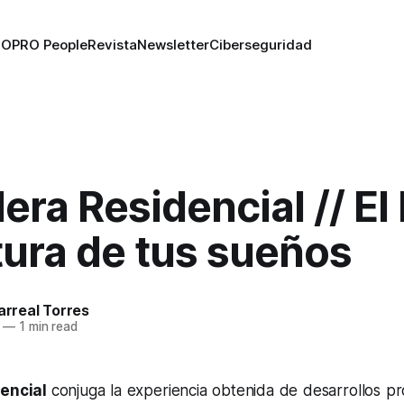
RO
PRO People
Revista
Newsletter
Ciberseguridad
lera Residencial // El
ltura de tus sueños
larreal Torres
—
1 min read
dencial
conjuga la experiencia obtenida de desarrollos p