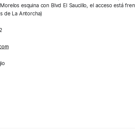
Morelos esquina con Blvd El Saucillo, el acceso está fre
os de La Antorcha)
2
.com
io