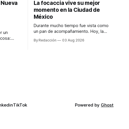
: Nueva
La focaccia vive su mejor
momento en la Ciudad de
México
Durante mucho tiempo fue vista como
un pan de acompañamiento. Hoy, la
r un
focaccia se ha convertido en uno de los
 cosa:
By Redacción
03 Aug 2026
platillos favoritos de quienes buscan
os
cocina artesanal, ingredientes de calidad
marketing
y experiencias que invitan a compartir
iter para
alrededor de la mesa. Durante mucho
a de
tiempo, hablar de cocina italiana era
ar
siempre de
a atender
n suerte—
nkedin
TikTok
Powered by
Ghost