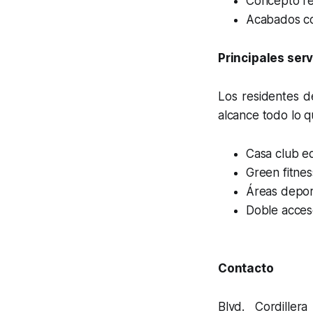
Concepto res
Acabados co
Principales serv
Los residentes d
alcance todo lo q
Casa club eq
Green fitness
Áreas depor
Doble acces
Contacto
Blvd. Cordillera