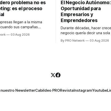
adero problema no es
El Negocio Autónomo
ting: es el proceso
Oportunidad para
al
Empresarios y
Emprendedores
resas llegan a la misma
n cuando sus campañas
Durante décadas, hacer crece
o generan ventas: "el
negocio quería decir una sola
work
03 Aug 2026
no funciona". Sin embargo,
contratar. Un diseñador para l
By PRO Network
03 Aug 2026
lo Gutiérrez, CEO de
anuncios, un especialista en 
el problema suele estar en
para las campañas, un copywr
los textos, alguien que supier
R PRO, el especialista en
publicidad digital para encontr
igital explicó que
prospectos, un vendedor par
llamadas y mensajes, y —co
una persona
 nuestro Newsletter
Cabildeo PRO
Revista
Instagram
Youtube
Li