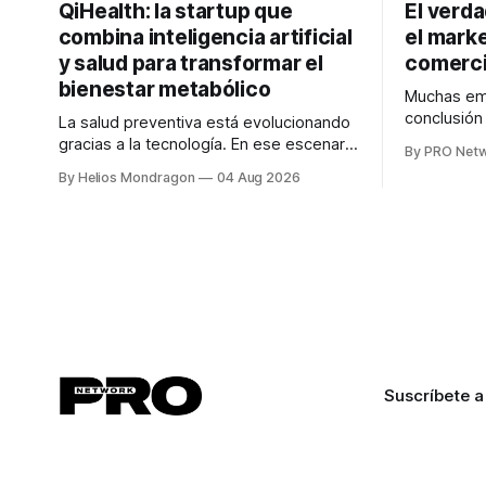
QiHealth: la startup que
El verd
combina inteligencia artificial
el marke
y salud para transformar el
comerci
bienestar metabólico
Muchas emp
conclusió
La salud preventiva está evolucionando
digitales n
gracias a la tecnología. En ese escenario
By PRO Net
marketing 
surge QiHealth, una startup que
By Helios Mondragon
04 Aug 2026
para Marce
desarrolla un ecosistema digital capaz
INTERIUS, 
de integrar dispositivos inteligentes,
otro lugar. Durante una entrevista para el
inteligencia artificial y monitoreo en
podcast SE
tiempo real para ayudar a las personas a
marketing d
tomar mejores decisiones sobre su
salud metabólica. Su propuesta busca
responder
Suscríbete a