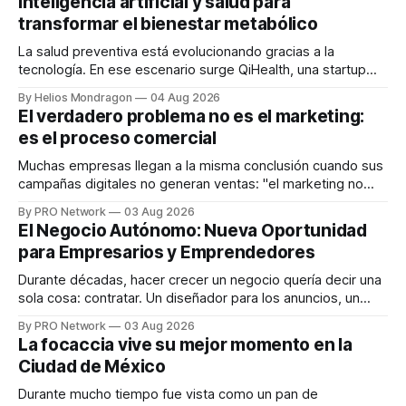
inteligencia artificial y salud para
transformar el bienestar metabólico
La salud preventiva está evolucionando gracias a la
tecnología. En ese escenario surge QiHealth, una startup
que desarrolla un ecosistema digital capaz de integrar
By Helios Mondragon
04 Aug 2026
dispositivos inteligentes, inteligencia artificial y monitoreo
El verdadero problema no es el marketing:
en tiempo real para ayudar a las personas a tomar mejores
es el proceso comercial
decisiones sobre su salud metabólica. Su propuesta busca
responder
Muchas empresas llegan a la misma conclusión cuando sus
campañas digitales no generan ventas: "el marketing no
funciona". Sin embargo, para Marcelo Gutiérrez, CEO de
By PRO Network
03 Aug 2026
INTERIUS, el problema suele estar en otro lugar. Durante
El Negocio Autónomo: Nueva Oportunidad
una entrevista para el podcast SER PRO, el especialista en
para Empresarios y Emprendedores
marketing digital explicó que
Durante décadas, hacer crecer un negocio quería decir una
sola cosa: contratar. Un diseñador para los anuncios, un
especialista en marketing para las campañas, un copywriter
By PRO Network
03 Aug 2026
para los textos, alguien que supiera de publicidad digital
La focaccia vive su mejor momento en la
para encontrar prospectos, un vendedor para atender
Ciudad de México
llamadas y mensajes, y —con suerte— una persona
Durante mucho tiempo fue vista como un pan de