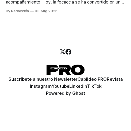
acompañamiento. Hoy, la focaccia se ha convertido en uno
de los platillos favoritos de quienes buscan cocina
By Redacción
03 Aug 2026
artesanal, ingredientes de calidad y experiencias que
invitan a compartir alrededor de la mesa. Durante mucho
tiempo, hablar de cocina italiana era siempre de
Suscríbete a nuestro Newsletter
Cabildeo PRO
Revista
Instagram
Youtube
Linkedin
TikTok
Powered by
Ghost