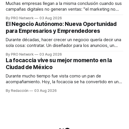
responder
Muchas empresas llegan a la misma conclusión cuando sus
campañas digitales no generan ventas: "el marketing no
funciona". Sin embargo, para Marcelo Gutiérrez, CEO de
By PRO Network
03 Aug 2026
INTERIUS, el problema suele estar en otro lugar. Durante
El Negocio Autónomo: Nueva Oportunidad
una entrevista para el podcast SER PRO, el especialista en
para Empresarios y Emprendedores
marketing digital explicó que
Durante décadas, hacer crecer un negocio quería decir una
sola cosa: contratar. Un diseñador para los anuncios, un
especialista en marketing para las campañas, un copywriter
By PRO Network
03 Aug 2026
para los textos, alguien que supiera de publicidad digital
La focaccia vive su mejor momento en la
para encontrar prospectos, un vendedor para atender
Ciudad de México
llamadas y mensajes, y —con suerte— una persona
Durante mucho tiempo fue vista como un pan de
acompañamiento. Hoy, la focaccia se ha convertido en uno
de los platillos favoritos de quienes buscan cocina
By Redacción
03 Aug 2026
artesanal, ingredientes de calidad y experiencias que
invitan a compartir alrededor de la mesa. Durante mucho
tiempo, hablar de cocina italiana era siempre de