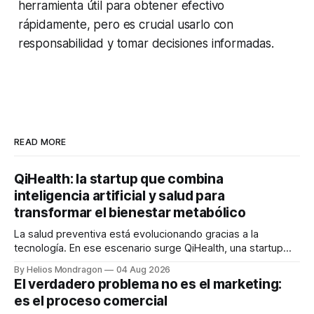
herramienta útil para obtener efectivo
rápidamente, pero es crucial usarlo con
responsabilidad y tomar decisiones informadas.
READ MORE
QiHealth: la startup que combina
inteligencia artificial y salud para
transformar el bienestar metabólico
La salud preventiva está evolucionando gracias a la
tecnología. En ese escenario surge QiHealth, una startup
que desarrolla un ecosistema digital capaz de integrar
By Helios Mondragon
04 Aug 2026
dispositivos inteligentes, inteligencia artificial y monitoreo
El verdadero problema no es el marketing:
en tiempo real para ayudar a las personas a tomar mejores
es el proceso comercial
decisiones sobre su salud metabólica. Su propuesta busca