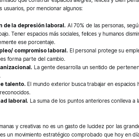
ntado que construir espacios alegres, felices y bien pen
s usuarios, por mencionar algunos:
 de la depresión laboral.
Al 70% de las personas, segú
bajo. Tener espacios más sociales, felices y humanos dism
emente ese porcentaje.
mpleo/ compromiso laboral.
El personal protege su emple
es forma parte del cambio.
anizacional.
La gente desarrolla un sentido de pertenen
.
e talento.
El mundo exterior busca trabajar en espacios
 reconocidos.
ad laboral.
La suma de los puntos anteriores conlleva a l
manas y creativas no es un gasto de lucidez por las gran
 es un movimiento estratégico comprobado que hoy en día 