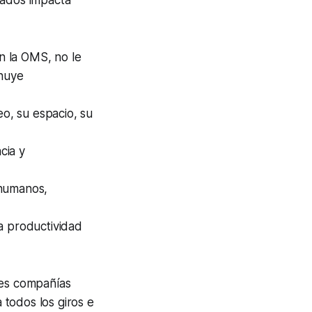
sados impacta
n la OMS, no le
inuye
o, su espacio, su
cia y
 humanos,
a productividad
des compañías
todos los giros e