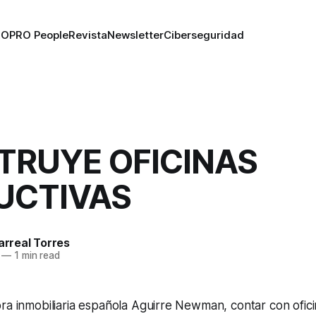
RO
PRO People
Revista
Newsletter
Ciberseguridad
TRUYE OFICINAS
UCTIVAS
larreal Torres
—
1 min read
ora inmobiliaria española Aguirre Newman, contar con ofi