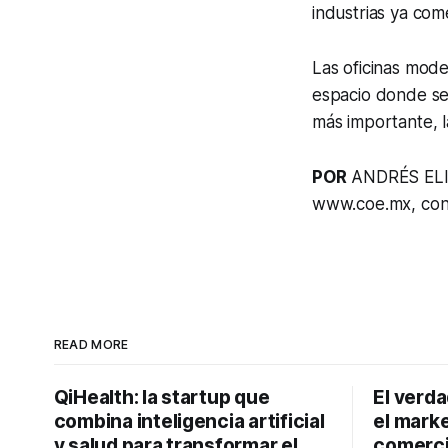
industrias ya com
Las oficinas mod
espacio donde se 
más importante, l
POR
ANDRÉS ELI
www.coe.mx, co
READ MORE
QiHealth: la startup que
El verd
combina inteligencia artificial
el marke
y salud para transformar el
comerci