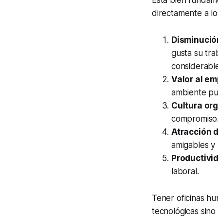
Está bien fundame
directamente a lo
Disminución
gusta su tra
considerabl
Valor al e
ambiente pu
Cultura org
compromiso
Atracción d
amigables y
Productivid
laboral.
Tener oficinas hu
tecnológicas sino